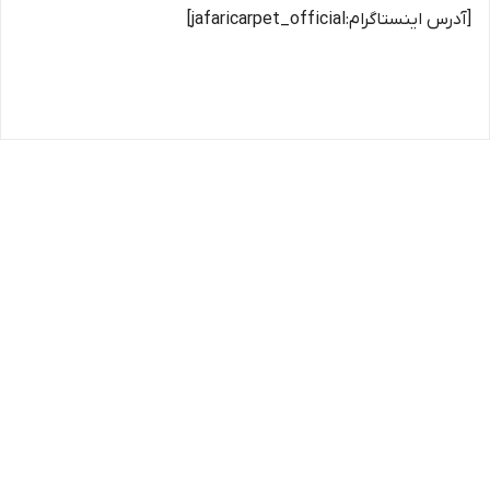
[آدرس اینستاگرام:jafaricarpet_official]