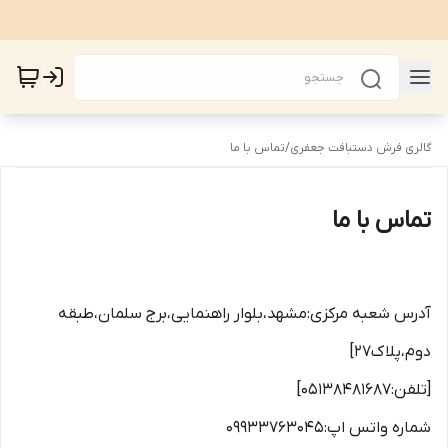
گالری فرش دستبافت جعفری
/
تماس با ما
تماس با ما
آدرس شعبه مرکزی:مشهد،بلوار راهنمایی،برج سلمان،طبقه
دوم،پلاک27]
[تلفن:05138481687]
شماره واتس اپ:09933763045