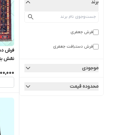
برند
فرش جعفری
فرش دستبافت جعفری
نقش بته
کد0800172
موجودی
00,000
محدوده قیمت