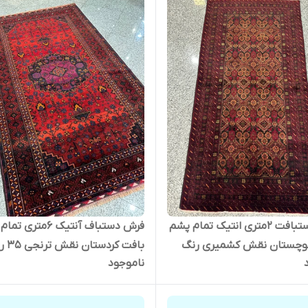
فرش دستبافت 2متری انتیک تمام پشم
فرش دستباف آنتیک 6متر
لوچستان نقش کشمیری رنگ
بافت کر
ناموجود
0700
گیاهی کد 0500242