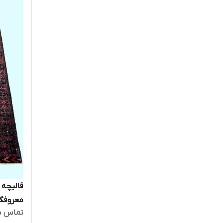
معروفگل
تماس ب
انتیک کد 0438