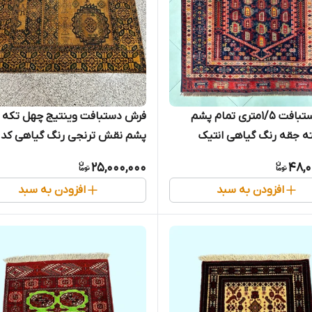
فرش دستبافت 1/5متری تمام پشم
فرش دستبافت وینتیج چهل تکه ت
 جقه رنگ گیاهی انتیک
پشم نقش ترنجی رنگ گیاهی کد
0600060
25,000,000
48,0
افزودن به سبد
افزودن به سبد