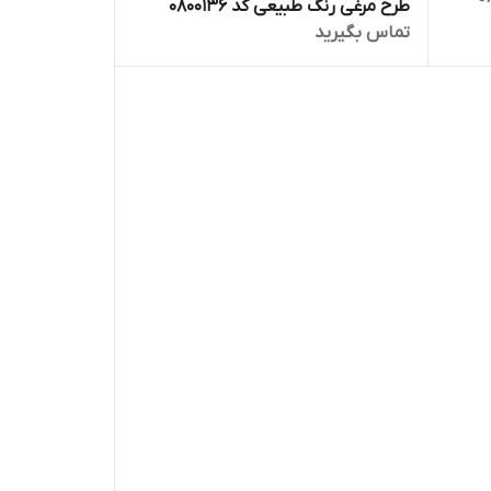
طرح مرغی رنگ طبیعی کد 0800136
تماس بگیرید