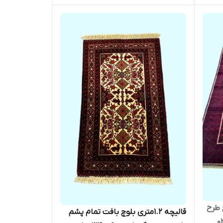
لوچ طرح
قالیچه 1.2متری بلوچ بافت تمام پشم