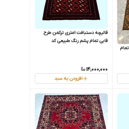
قالیچه دستبافت 1متری ترکمن طرح
قابی تمام پشم رنگ طبیعی کد
مام
0900053
14,000,000
افزودن به سبد