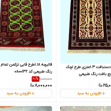
قالیچه 1.18طرح قابی ترکمن تم
قالیچه دستبافت 1.3متری طرح لچک
رنگ طبیعی کد 0800132
وچ بافت رنگ طبیعی
20
%
10,000,000
8,000,000
25,0
افزودن به سبد
افزودن به سبد