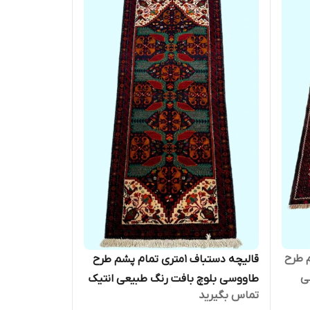
 پشم طرح
قالیچه دستباف 1متری تمام پشم طرح
ی
طاووسی بلوچ بافت رنگ طبیعی انتیک
تماس بگیرید
نو کد 0800020