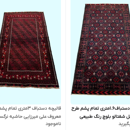
قالیچه دستباف1.6متری تمام پشم طرح
قالیچه دستباف 3متری تمام
 شفتالو بلوچ رنگ طبیعی
معروف علی میرزایی حاشیه نرگس
گیرید
ناموجود
070
بلوچ رنگ طبیعی انتیک کد 0700438