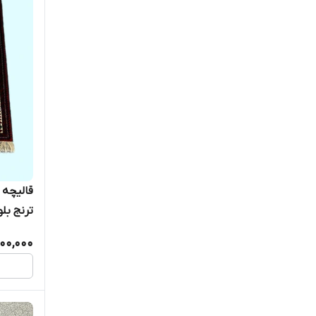
ترنج بل
کد0800134
00,000