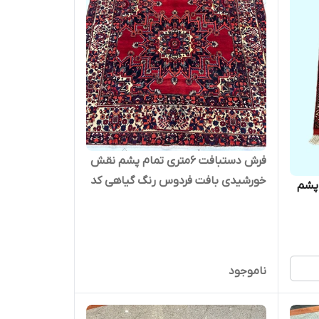
فرش دستبافت 6متری تمام پشم نقش
خورشیدی بافت فردوس رنگ گیاهی کد
ام پشم
0500385
ناموجود