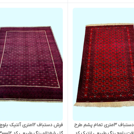
قالیچه دستباف 3متری تمام پشم طرح
فرش دستباف 12متری آنتیک ب
مهری بافت بلوچ رنگ طبیعی انتیک کد
گل شفتالو رنگ طبیعی کد 0300012