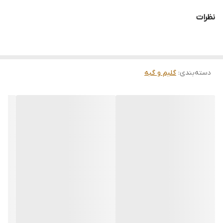
وشو,چرم دوزی,دوگره ریشه) هستند و ارسال به تمام نقاط جهان(به غیر
از فلسطین اشعالی) پذیرفته میشود
نظرات
ارسال داخلی رایگان میباشد
دسته‌بندی
:
گلیم و گبه