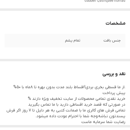
Gabbeh Qashqaee nomad
مشخصات
جنس بافت
تمام پشم
نقد و بررسی
.از ما قسطی بخری بردی! اقساط بلند مدت بدون بهره تا 8ماه با 50%
پیش پرداخت
خرید نقدی تمامی محصولات از سایت تخفیف ویژه دارند %
در صورتی که قصد خرید اقساطی دارید با ما تماس بگیرید
تمامی فرش های گالری ما با ضمانت کتبی به هر دلیل تا 7 روز اگر فرش
پسندتون نباشه وجه شما با احترام عودت داده میشود.
رضایت شما سرمایه ماست
تمامی فرشها نوبافت و کهنه بافت گالری ما با سرویس کامل (شست