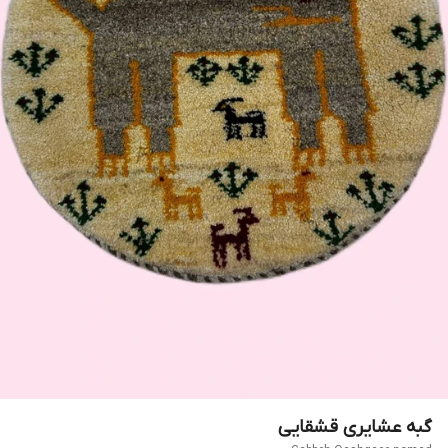
گبه عشایری قشقایی