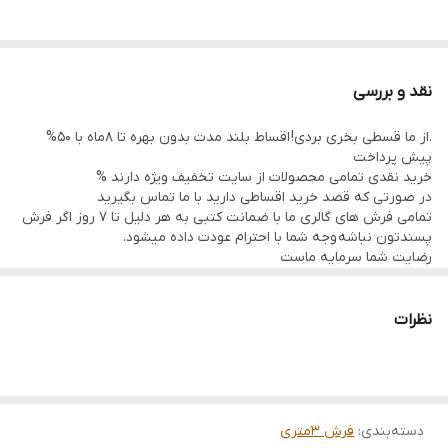
نقد و بررسی
.از ما قسطی بخری بردی! اقساط بلند مدت بدون بهره تا 8ماه با 50%
پیش پرداخت
خرید نقدی تمامی محصولات از سایت تخفیف ویژه دارند %
در صورتی که قصد خرید اقساطی دارید با ما تماس بگیرید
تمامی فرش های گالری ما با ضمانت کتبی به هر دلیل تا 7 روز اگر فرش
پسندتون نباشه وجه شما با احترام عودت داده میشود.
رضایت شما سرمایه ماست
تمامی فرشها نوبافت و کهنه بافت گالری ما با سرویس کامل (شست
وشو,چرم دوزی,دوگره ریشه) هستند و ارسال به تمام نقاط جهان(به غیر
از فلسطین اشعالی) پذیرفته میشود
نظرات
ارسال داخلی رایگان میباشد
دسته‌بندی
:
فرش 3متری