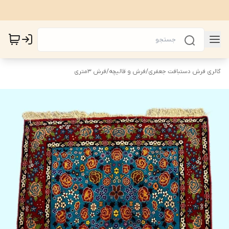
گالری فرش دستبافت جعفری
/
فرش و قالیچه
/
فرش 3متری