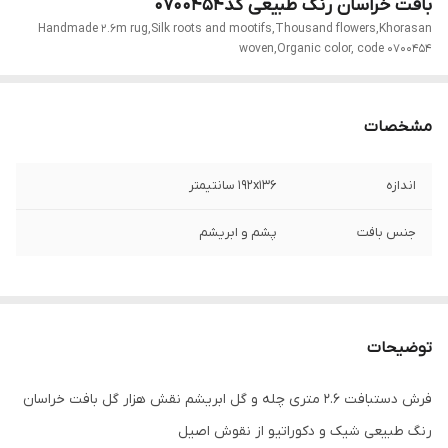
بافت خراسان رنگ طبیعی کد0700454
Handmade 2.6m rug,Silk roots and mootifs,Thousand flowers,Khorasan
woven,Organic color, code 0700454
مشخصات
اندازه
192x136 سانتیمتر
جنس بافت
پشم و ابریشم
توضیحات
فرش دستبافت 2.6 متری چله و گل ابریشم نقش هزار گل بافت خراسان
رنگ طبیعی شیک و دکوراتیو از نقوش اصیل