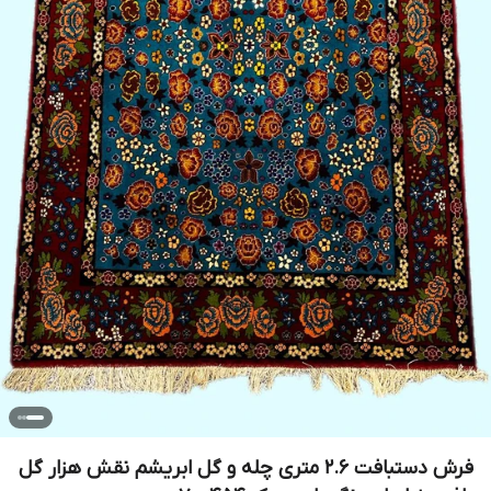
فرش دستبافت 2.6 متری چله و گل ابریشم نقش هزار گل