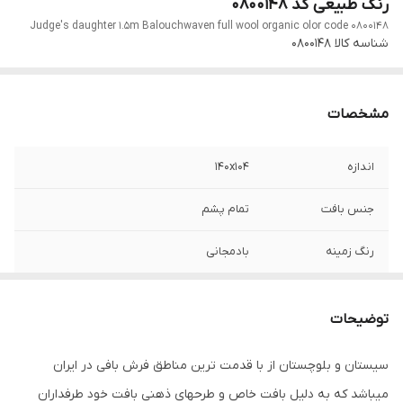
رنگ طبیعی کد 0800148
Judge's daughter 1.5m Balouchwaven full wool organic olor code 0800148
شناسه کالا
0800148
مشخصات
اندازه
140x104
جنس بافت
تمام پشم
رنگ زمینه
بادمجانی
رنگ حاشیه
سبز و قهوه ای
توضیحات
سیستان و بلوچستان از با قدمت ترین مناطق فرش بافی در ایران
میباشد که به دلیل بافت خاص و طرحهای ذهنی بافت خود طرفداران