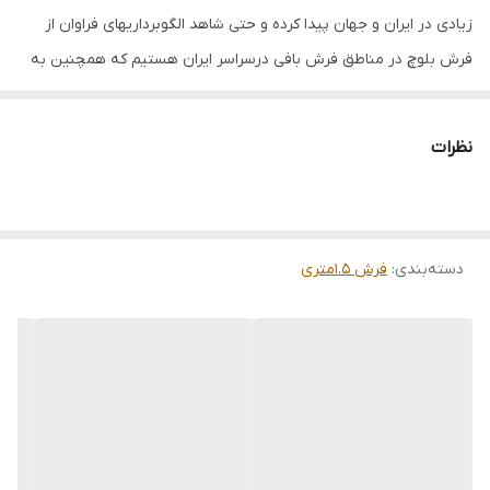
زیادی در ایران و جهان پیدا کرده و حتی شاهد الگوبرداریهای فراوان از
فرش بلوچ در مناطق فرش بافی درسراسر ایران هستیم که همچنین به
دلیل ریزبافت بودن و نازکی و وزن کم انها با توجه به وزن پشم از عجایب
فرش بافی جهان هستند
نظرات
فرش 1.5متری بلوچ بافت نقش دختر قاضی تمام پشم رنگ طبیعی از
نقوش معروف بلوچی بسیار ریزبافت و خاص
دسته‌بندی
:
فرش 1.5متری