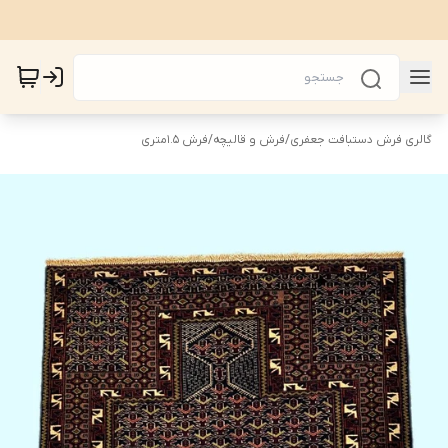
گالری فرش دستبافت جعفری
/
فرش و قالیچه
/
فرش 1.5متری