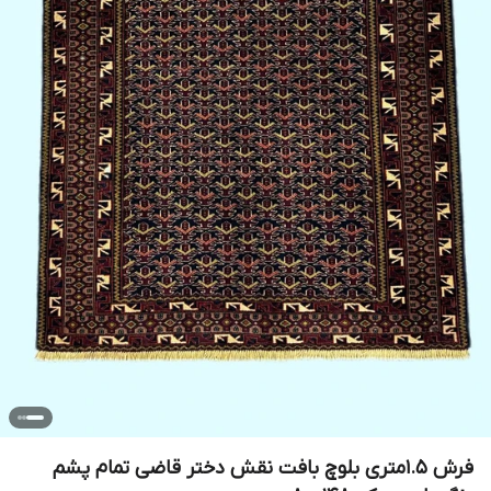
فرش 1.5متری بلوچ بافت نقش دختر قاضی تمام پشم