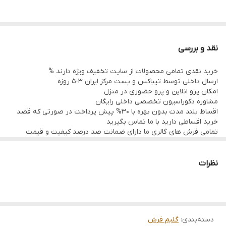
نقد و بررسی
خرید نقدی تمامی محصولات از سایت تخفیف ویژه دارند %
ارسال داخلی توسط تیباکس و پست مرکز ایران 3-5 روزه
امکان پرو انلاین و پرو حضوری در منزل
مشاوره دکوراسیون تخصصی داخلی رایگان
اقساط بلند مدت بدون بهره با 30% پیش پرداخت در صورتی که قصد
خرید اقساطی دارید با ما تماس بگیرید
تمامی فرش های گالری ما دارای ضمانت صد درصد کیفیت و قیمت
هستند و به هر دلیل تا 21 روز اگر فرش پسندتون نباشه وجه شما با
احترام عودت داه میشود
تمامی فرشها نوبافت و کهنه بافت گالری ما سرویس شده و چرم دوزی
نظرات
شده هستند و ارسال به تمام نقاط جهان(به غیر از فلسطین
اشعالی)پذیرفته میشود
رضایت شما سرمایه ماست
دسته‌بندی
:
گلیم فرش