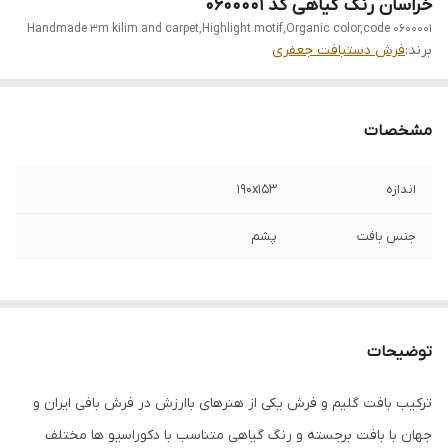
خراسان رنگ گیاهی کد 0600001
Handmade 3m kilim and carpet,Highlight motif,Organic color,code 0600001
برند:
فرش دستبافت جعفری
مشخصات
اندازه
190x153
جنس بافت
پشم
توضیحات
ترکیب بافت گلیم و فرش یکی از هنرهای باارزش در فرش بافی ایران و
جهان با بافت برجسته و رنگ گیاهی متناسب با دکوراسیو ها مختلف