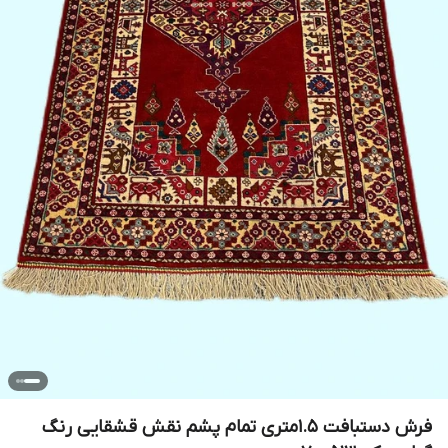
فرش دستبافت 1.5متری تمام پشم نقش قشقایی رنگ