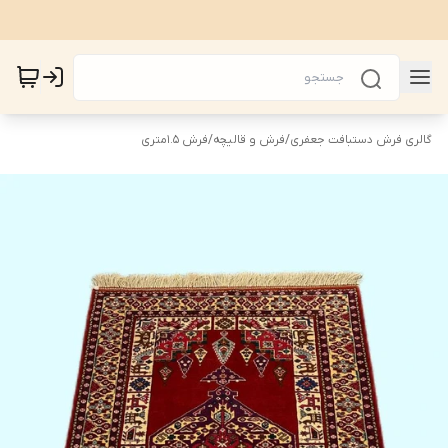
گالری فرش دستبافت جعفری
/
فرش و قالیچه
/
فرش 1.5متری