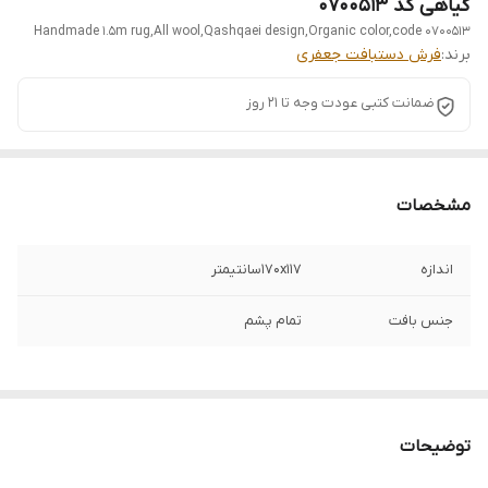
گیاهی کد 0700513
Handmade 1.5m rug,All wool,Qashqaei design,Organic color,code 0700513
برند:
فرش دستبافت جعفری
ضمانت کتبی عودت وجه تا 21 روز
مشخصات
اندازه
170x117سانتیمتر
جنس بافت
تمام پشم
توضیحات