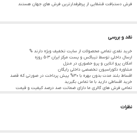
فرش دستبافت قشقایی از پرطرفدارترین فرش های جهان هستند
نقد و بررسی
خرید نقدی تمامی محصولات از سایت تخفیف ویژه دارند %
ارسال داخلی توسط تیباکس و پست مرکز ایران 3-5 روزه
امکان پرو انلاین و پرو حضوری در منزل
مشاوره دکوراسیون تخصصی داخلی رایگان
اقساط بلند مدت بدون بهره با 30% پیش پرداخت در صورتی که قصد
خرید اقساطی دارید با ما تماس بگیرید
تمامی فرش های گالری ما دارای ضمانت صد درصد کیفیت و قیمت
هستند و به هر دلیل تا 21 روز اگر فرش پسندتون نباشه وجه شما با
احترام عودت داه میشود
تمامی فرشها نوبافت و کهنه بافت گالری ما سرویس شده و چرم دوزی
نظرات
شده هستند و ارسال به تمام نقاط جهان(به غیر از فلسطین
اشعالی)پذیرفته میشود
رضایت شما سرمایه ماست