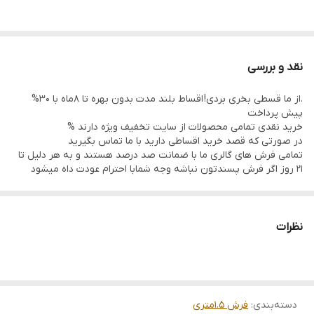
نقد و بررسی
.از ما قسطی بخری بردی! اقساط بلند مدت بدون بهره تا 8ماه با 30%
پیش پرداخت
خرید نقدی تمامی محصولات از سایت تخفیف ویژه دارند %
در صورتی که قصد خرید اقساطی دارید با ما تماس بگیرید
تمامی فرش های گالری ما با ضمانت صد درصد هستند و به هر دلیل تا
21 روز اگر فرش پسندتون نباشه وجه شمابا احترام عودت داه میشود
تمامی فرشها نوبافت و کهنه بافت گالری ما سرویس شده و چرم دوزی
شده هستند و ارسال به تمام نقاط جهان(به غیر از فلسطین
اشعالی)پذیرفته میشود
نظرات
دسته‌بندی
:
فرش 1.5متری