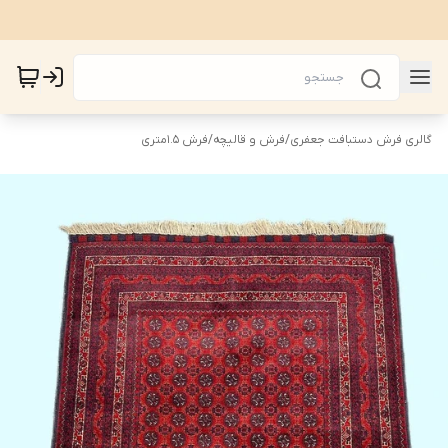
گالری فرش دستبافت جعفری
/
فرش و قالیچه
/
فرش 1.5متری