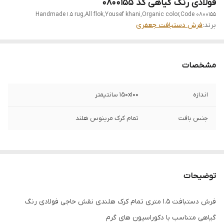
فولادی رنگ گیاهی کد 0800155
Handmade 1.5 rug,All flok,Yousef khani,Organic color,Code 0800155
برند:
فرش دستبافت جعفری
مشخصات
اندازه
150x100 سانتیمتر
جنس بافت
تمام کرک مرینوس هلند
توضیحات
فرش دستبافت 1.5 متری تمام کرک هلندی نقش حاجی فولادی رنگ
گیاهی متناسب با دکوراسیون های گرم