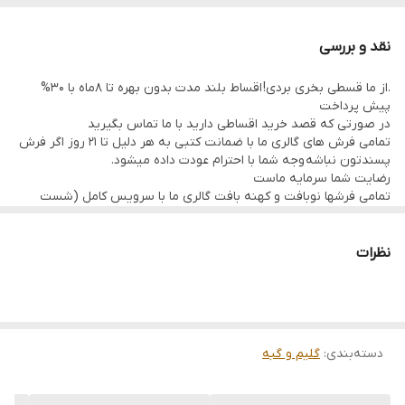
نقد و بررسی
.از ما قسطی بخری بردی! اقساط بلند مدت بدون بهره تا 8ماه با 30%
پیش پرداخت
در صورتی که قصد خرید اقساطی دارید با ما تماس بگیرید
تمامی فرش های گالری ما با ضمانت کتبی به هر دلیل تا 21 روز اگر فرش
پسندتون نباشه وجه شما با احترام عودت داده میشود.
رضایت شما سرمایه ماست
تمامی فرشها نوبافت و کهنه بافت گالری ما با سرویس کامل (شست
وشو,چرم دوزی,دوگره ریشه) هستند و ارسال به تمام نقاط جهان(به غیر
از فلسطین اشعالی) پذیرفته میشود
نظرات
دسته‌بندی
:
گلیم و گبه