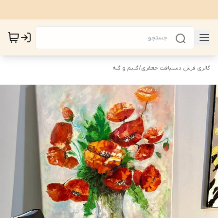
گالری فرش دستبافت جعفری
/
گلیم و گبه