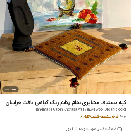
گبه دستباف عشایری تمام پشم رنگ گیاهی بافت خراسان
Handmade Gabeh,Khorasa weaven,All wool,Organic color
برند:
فرش دستبافت جعفری
ضمانت کتبی عودت وجه تا 21 روز