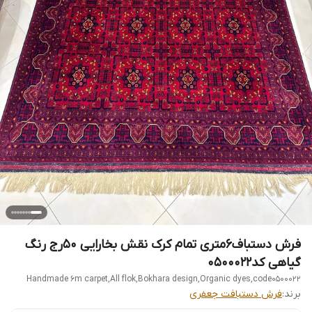
فرش دستباف6متری تمام کرک نقش بخارایی 50رج رنگ
گیاهی کد0500022
Handmade 6m carpet,All flok,Bokhara design,Organic dyes,code0500022
برند:
فرش دستبافت جعفری