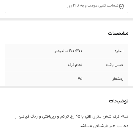
ضمانت کتبی عودت وجه تا 21 روز
مشخصات
اندازه
200x300 سانتیمتر
جنس بافت
تمام کرک
رجشمار
45
رنگ زمینه
قرمز
توضیحات
وضعیت کالا
نو
تمام کرک شش متری لاکی با 45 رج تراکم و ریزبافتی و رنگ گیاهی از
عجایب هنر فرشبافی میباشد