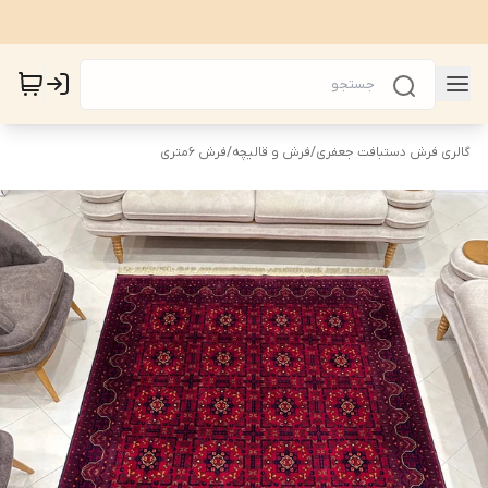
گالری فرش دستبافت جعفری
/
فرش و قالیچه
/
فرش 6متری