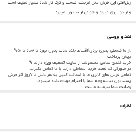
ریزبافتی این فرش مثل ابریشم هست و کرک کار شده بسیار لطیف است
و از دور برق میزند و هوش از سرتون میبره
نقد و بررسی
.از ما قسطی بخری بردی! اقساط بلند مدت بدون بهره تا 8ماه با 50%
پیش پرداخت
خرید نقدی تمامی محصولات از سایت تخفیف ویژه دارند %
در صورتی که قصد خرید اقساطی دارید با ما تماس بگیرید
تمامی فرش های گالری ما با ضمانت کتبی به هر دلیل تا 7روز اگر فرش
پسندتون نباشه وجه شما با احترام عودت داده میشود.
رضایت شما سرمایه ماست
تمامی فرشها نوبافت و کهنه بافت گالری ما با سرویس کامل (شست
وشو,چرم دوزی,دوگره ریشه) هستند و ارسال به تمام نقاط جهان(به غیر
از فلسطین اشعالی) پذیرفته میشود
نظرات