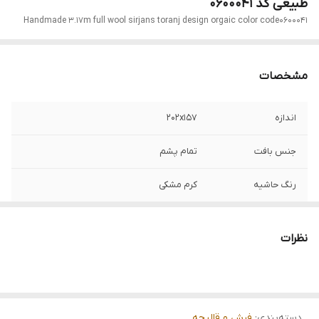
طبیعی کد 0600041
Handmade 3.17m full wool sirjans toranj design orgaic color code0600041
مشخصات
اندازه
202x157
جنس بافت
تمام پشم
رنگ حاشیه
کرم مشکی
رنگ زمینه
قرمز
نظرات
دسته‌بندی
:
فرش و قالیچه