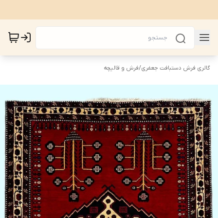
گالری فرش دستبافت جعفری
/
فرش و قالیچه