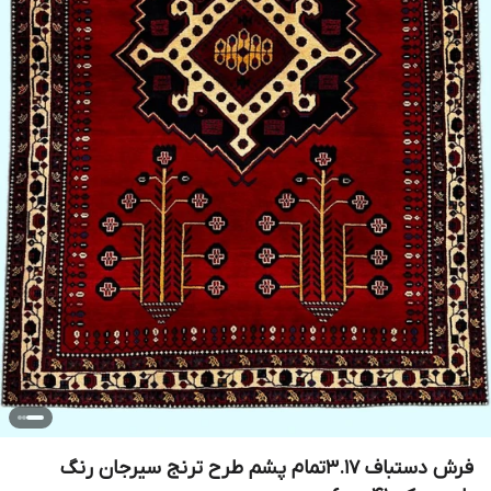
فرش دستباف 3.17تمام پشم طرح ترنج سیرجان رنگ