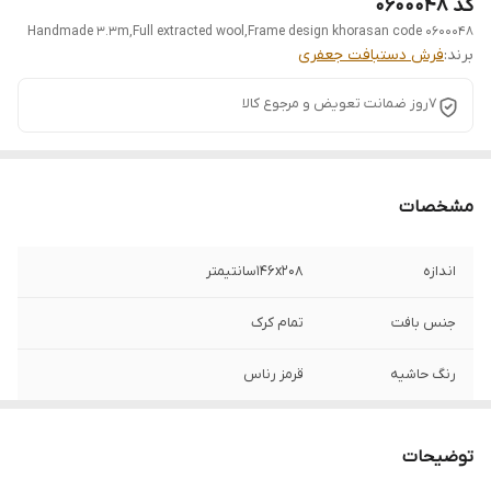
کد 0600048
Handmade 3.3m,Full extracted wool,Frame design khorasan code 0600048
برند:
فرش دستبافت جعفری
7روز ضمانت تعویض و مرجوع کالا
مشخصات
اندازه
146x208سانتیمتر
جنس بافت
تمام کرک
رنگ حاشیه
قرمز رناس
رنگ زمینه
سبز یشمی
توضیحات