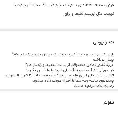
فرش دستباف 3.3متری تمام کرک طرح قابی بافت خراسان با کرک با
کیفیت مثل ابریشم لطیف و براق
نقد و بررسی
.از ما قسطی بخری بردی! اقساط بلند مدت بدون بهره تا 8ماه با 50%
پیش پرداخت
خرید نقدی تمامی محصولات از سایت تخفیف ویژه دارند %
در صورتی که قصد خرید اقساطی دارید با ما تماس بگیرید
تمامی فرش های گالری ما با ضمانت کتبی به هر دلیل تا 7 روز اگر فرش
پسندتون نباشه وجه شما با احترام عودت داده میشود.
رضایت شما سرمایه ماست
تمامی فرشها نوبافت و کهنه بافت گالری ما با سرویس کامل (شست
وشو,چرم دوزی,دوگره ریشه) هستند و ارسال به تمام نقاط جهان(به غیر
از فلسطین اشعالی) پذیرفته میشود
نظرات
ارسال داخلی رایگان میباشد