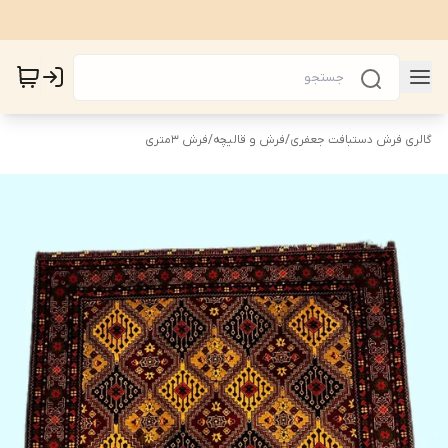
گالری فرش دستبافت جعفری
/
فرش و قالیچه
/
فرش 3متری