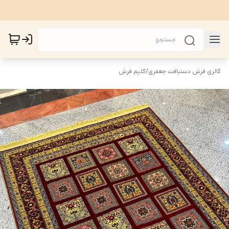
گالری فرش دستبافت جعفری
/
گلیم فرش