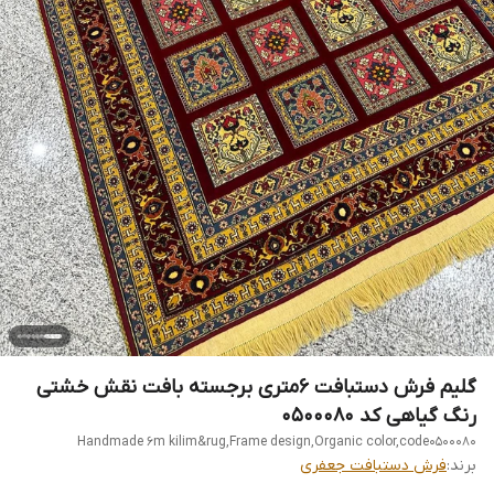
گلیم فرش دستبافت 6متری برجسته بافت نقش خشتی
رنگ گیاهی کد 0500080
Handmade 6m kilim&rug,Frame design,Organic color,code0500080
برند:
فرش دستبافت جعفری