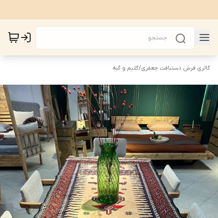
گالری فرش دستبافت جعفری
/
گلیم و گبه