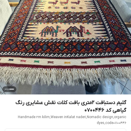
گلیم دستبافت 2متری بافت کلات نقش عشایری رنگ
گیاهی کد 0700446
Handmade 2m kilim,Weaven inKalat naderi,Nomadic design,organic
dyes,code0700446