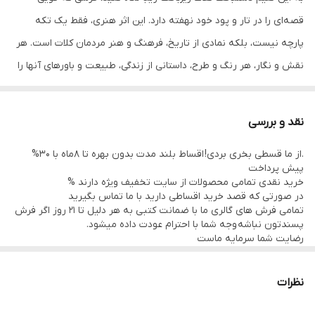
قصه‌ای را در تار و پود خود نهفته دارد. این اثر هنری، فقط یک تکه
پارچه نیست، بلکه نمادی از تاریخ، فرهنگ و هنر مردمان کلات است. هر
نقش و نگار، هر رنگ و طرح، داستانی از زندگی، طبیعت و باورهای آنها را
روایت می‌کند.
نقوش و نمادها:
نقد و بررسی
شترها: وجود شترها در این گلیم، نشان دهنده اهمیت این حیوان در
.از ما قسطی بخری بردی! اقساط بلند مدت بدون بهره تا 8ماه با 30%
زندگی عشایری و کوچ‌نشینی مردم این منطقه است. شترها، نماد
پیش پرداخت
استقامت، قدرت و سفر هستند.
خرید نقدی تمامی محصولات از سایت تخفیف ویژه دارند %
در صورتی که قصد خرید اقساطی دارید با ما تماس بگیرید
پرندگان: پرندگان، که اغلب به صورت مرغ‌های جنگلی تصویر می‌شوند،
تمامی فرش های گالری ما با ضمانت کتبی به هر دلیل تا 21 روز اگر فرش
نشان دهنده آزادی، امید و زیبایی طبیعت هستند.
پسندتون نباشه وجه شما با احترام عودت داده میشود.
رضایت شما سرمایه ماست
نقوش هندسی: نقوش هندسی بافته شده در حاشیه گلیم، بیانگر دقت،
تمامی فرشها نوبافت و کهنه بافت گالری ما با سرویس کامل (شست
وشو,چرم دوزی,دوگره ریشه) هستند و ارسال به تمام نقاط جهان(به غیر
نظم و هنر طراحی سنتی است. این نقوش، غالباً مفاهیمی چون محافظت
از فلسطین اشعالی) پذیرفته میشود
نظرات
و برکت را نیز منتقل می‌کنند.
رنگ‌ها: