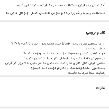
"به دنبال یک فرش دستبافت منحصر به فرد هستید؟ این گلیم
دستبافت زیبا با رنگ زرد زنده و نقوش هندسی اصیل، جلوه‌ای خاص به
دکوراسیون منزل شما می‌بخشد. این گلیم ایرانی، بافته شده با دست و با
استفاده از مواد اولیه باکیفیت، نه تنها یک زیرانداز است، بلکه یک اثر
نقد و بررسی
هنری است که داستان فرهنگ و هنر ایرانی را روایت می‌کند. با طرح‌های
.از ما قسطی بخری بردی! اقساط بلند مدت بدون بهره تا 8ماه با 30%
جذاب و رنگ‌های گرم، این گلیم می‌تواند به نقطه کانونی هر فضایی
پیش پرداخت
تبدیل شود. مناسب برای استفاده در اتاق نشیمن، اتاق خواب و یا حتی به
خرید نقدی تمامی محصولات از سایت تخفیف ویژه دارند %
در صورتی که قصد خرید اقساطی دارید با ما تماس بگیرید
عنوان تزئین دیوار.
تمامی فرش های گالری ما با ضمانت کتبی به هر دلیل تا 21 روز اگر فرش
پسندتون نباشه وجه شما با احترام عودت داده میشود.
رضایت شما سرمایه ماست
چرا این گلیم را انتخاب کنید؟
تمامی فرشها نوبافت و کهنه بافت گالری ما با سرویس کامل (شست
وشو,چرم دوزی,دوگره ریشه) هستند و ارسال به تمام نقاط جهان(به غیر
این گلیم دستبافت، نه تنها یک انتخاب زیبا برای دکوراسیون منزل
از فلسطین اشعالی) پذیرفته میشود
نظرات
شماست، بلکه سرمایه‌گذاری در یک اثر هنری با ارزش است که سال‌ها
ماندگار خواهد بود. رنگ زرد این گلیم، فضایی گرم و دلنشین ایجاد می‌کند
و نقوش هندسی آن، حس اصالت و فرهنگ را به خانه شما می‌آورد. این