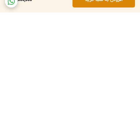
24,000,000
برگشت به بالا
ارسال داخلی 72 ساعته
پشتیبانی 12 ساعته