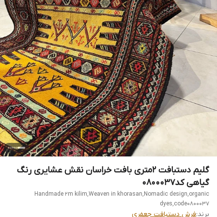
گلیم دستبافت 2متری بافت خراسان نقش عشایری رنگ
گیاهی کد0800037
Handmade 2m kilim,Weaven in khorasan,Nomadic design,organic
dyes,code0800037
برند:
فرش دستبافت جعفری