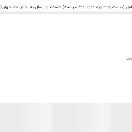
کامل (شست وشو,چرم دوزی,دوگره ریشه) هستند و ارسال به تمام نقاط جهان(ب
ید.