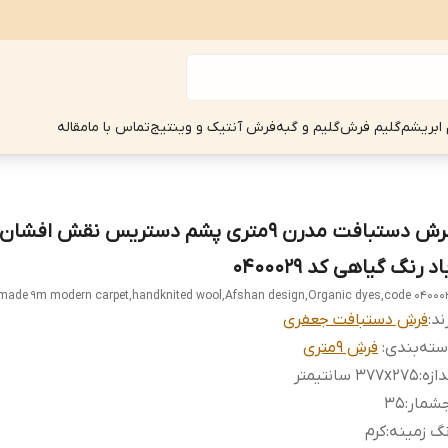
 ابریشم
گلیم فرش
گلیم و گبه
فرش آنتیک و وینتیج
تماس با ما
مقاله
فرش دستبافت مدرن 9متری پشم دستریس نقش اف
اد رنگ گیاهی کد 0400029
ade 9m modern carpet,handknited wool,Afshan design,Organic dyes,code 04000
ند:
فرش دستبافت جعفری
ته‌بندی
:
فرش 9متری
دازه
:
377x275 سانتیمتر
جشمار
:
35
گ زمینه
:
کرم