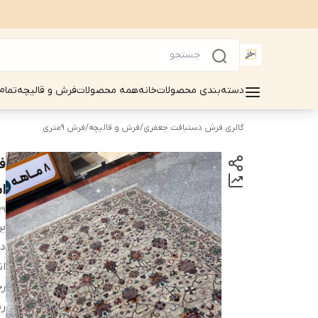
دسته‌بندی محصولات
خانه
همه محصولات
فرش و قالیچه
تمام
گالری فرش دستبافت جعفری
/
فرش و قالیچه
/
فرش 9متری
اب
29
بر
دس
ان
ر
رن