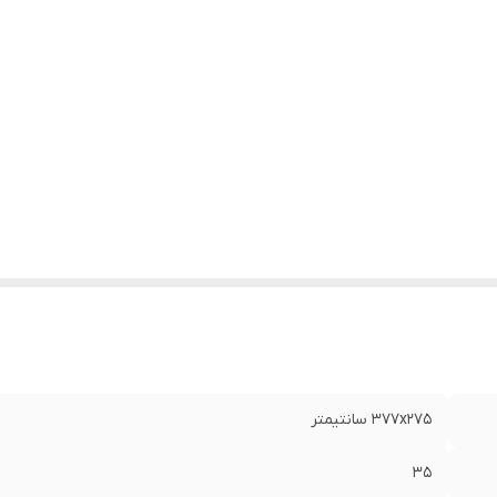
377x275 سانتیمتر
35