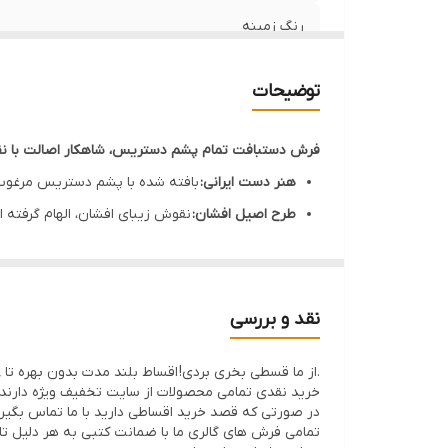
رنگ زمینه
توضیحات
فرش دستبافت تمام پشم دستریس، شاهکار اصالت با نق
هنر دست ایرانی:
بافته شده با پشم دستریس مرغوب و 
طرح اصیل افشان:
نقوش زیبای افشان، الهام گرفته 
کیفیت بی‌نظیر:
تراکم 35 رج، ضامن ظرافت و دوام بالای فرش.
رنگ‌های گیاهی:
استفاده از رنگ‌های طبیعی، آرامش و
ابعاد مناسب:
9 متر مربع (3.5در2.5)، ایده‌آل برای فضای اصلی و مبلمان 9 نفره .
نقد و بررسی
تجربه حسی بی‌نظیر:
لمس لطافت پشم دستریس، حس گر
.از ما قسطی بخری بردی! اقساط بلند مدت بدون بهره تا 8ماه با 30% پیش پرداخت
سرمایه‌گذاری ماندگار:
فرش دستبافت، نه تنها یک پو
خرید نقدی تمامی محصولات از سایت تخفیف ویژه دارند
مناسب برای:
افرادی که به دنبال فرش دستبافت با 
در صورتی که قصد خرید اقساطی دارید با ما تماس بگیر
تمامی فرش های گالری ما با ضمانت کتبی به هر دلیل تا 21 روز اگر فرش پسندتون نباشه وجه شما با احترام عودت داده میشود