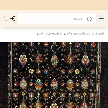
گالری فرش دستبافت جعفری
/
فرش و قالیچه
/
فرش 9متری