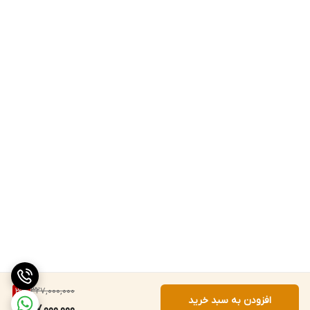
327,000,000
3
%
افزودن به سبد خرید
317,000,000