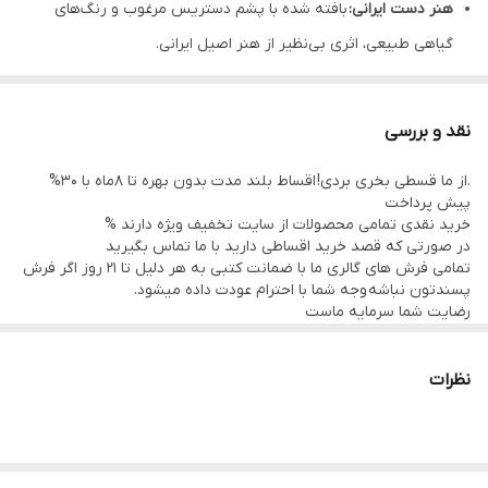
هنر دست ایرانی:
بافته شده با پشم دستریس مرغوب و رنگ‌های
گیاهی طبیعی، اثری بی‌نظیر از هنر اصیل ایرانی.
طرح اصیل افشان:
نقوش زیبای افشان، الهام گرفته از فرش‌های
نفیس سلطان آباد، جلوه‌ای خاص به دکوراسیون شما می‌بخشد.
نقد و بررسی
کیفیت بی‌نظیر:
تراکم 35 رج، ضامن ظرافت و دوام بالای فرش.
.از ما قسطی بخری بردی! اقساط بلند مدت بدون بهره تا 8ماه با 30%
رنگ‌های گیاهی:
استفاده از رنگ‌های طبیعی، آرامش و لطافت را به
پیش پرداخت
فضای خانه شما هدیه می‌کند.
خرید نقدی تمامی محصولات از سایت تخفیف ویژه دارند %
در صورتی که قصد خرید اقساطی دارید با ما تماس بگیرید
ابعاد مناسب:
9 متر مربع (3.5در2.5)، ایده‌آل برای فضای اصلی و
تمامی فرش های گالری ما با ضمانت کتبی به هر دلیل تا 21 روز اگر فرش
مبلمان 9 نفره .
پسندتون نباشه وجه شما با احترام عودت داده میشود.
رضایت شما سرمایه ماست
تجربه حسی بی‌نظیر:
لمس لطافت پشم دستریس، حس گرما و اصالت
تمامی فرشها نوبافت و کهنه بافت گالری ما با سرویس کامل (شست
وشو,چرم دوزی,دوگره ریشه) هستند و ارسال به تمام نقاط جهان(به غیر
را به شما القا می‌کند.
از فلسطین اشعالی) پذیرفته میشود
نظرات
سرمایه‌گذاری ماندگار:
فرش دستبافت، نه تنها یک پوشش، بلکه یک
اثر هنری و سرمایه‌ای لوکس ارزشمند است.
مناسب برای:
افرادی که به دنبال فرش دستبافت با کیفیت، اصیل و