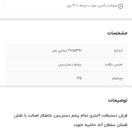
ضمانت کتبی عودت وجه تا 21 روز
مشخصات
اندازه
275x361 سانتی متر
جنس بافت
پشم دستریس
رجشمار
35
رنگ زمینه
قهوه ای سوخته
توضیحات
فرش دستبافت 9متری تمام پشم دستریس، شاهکار اصالت با نقش
افشان سلطان آباد حاشیه خلوت