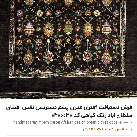
فرش دستبافت 9متری مدرن پشم دستریس نقش افشان
سلطان اباد رنگ گیاهی کد 0400030
handmade 9m moern carpet,Afshan design,organic dyes,code 0400030
برند:
فرش دستبافت جعفری