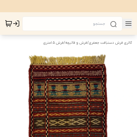
گالری فرش دستبافت جعفری
/
فرش و قالیچه
/
فرش 1.5متری