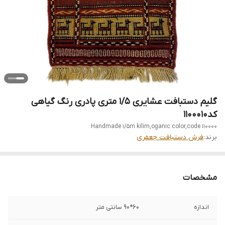
گلیم دستبافت عشایری 1/5 متری پادری رنگ گیاهی
کد1100010
Handmade 1/5m kilim,oganic color,code 110000
برند:
فرش دستبافت جعفری
مشخصات
اندازه
60*90 سانتی متر