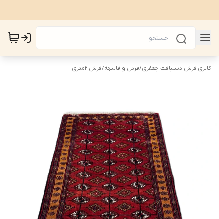
گالری فرش دستبافت جعفری
/
فرش و قالیچه
/
فرش 2متری