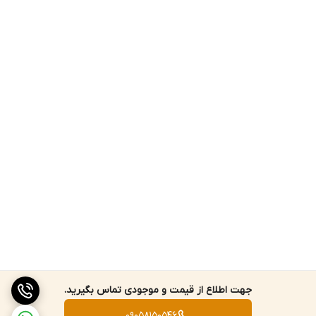
به اصالت قالیچه توجه کنید.
از کیفیت پشم و رنگ قالیچه مطمئن شوید.
به بافت قالیچه دقت کنید.
با خرید یک قالیچه دستباف ترکمن، نه تنها یک اثر هنری زیبا به خانه
خود می‌آورید، بلکه از هنر و فرهنگ ترکمن نیز حمایت می‌کنید.
امیدوارم این متن برای شما مفید باشد.
جهت اطلاع از قیمت و موجودی تماس بگیرید.
09058150546