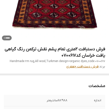
فرش دستبافت 2متری تمام پشم نقش ترکمن رنگ گیاهی
یافت خراسان کد0700617
Handmade 2m rug,All wool,Turkmen design<organic dyes,code 0700617
برند:
فرش دستبافت جعفری
مشخصات
اندازه
188*118سانتیمتر