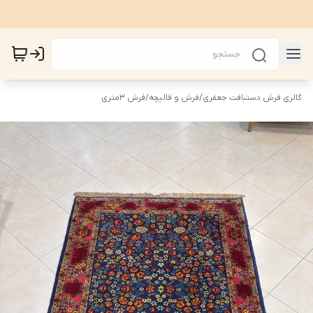
گالری فرش دستبافت جعفری
/
فرش و قالیچه
/
فرش 3متری