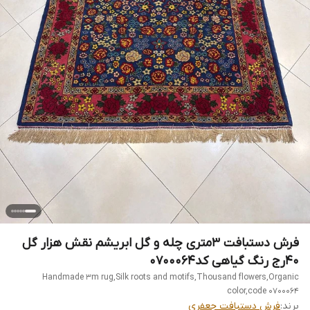
فرش دستبافت 3متری چله و گل ابریشم نقش هزار گل
40رج رنگ گیاهی کد0700064
Handmade 3m rug,Silk roots and motifs,Thousand flowers,Organic
color,code 0700064
برند:
فرش دستبافت جعفری