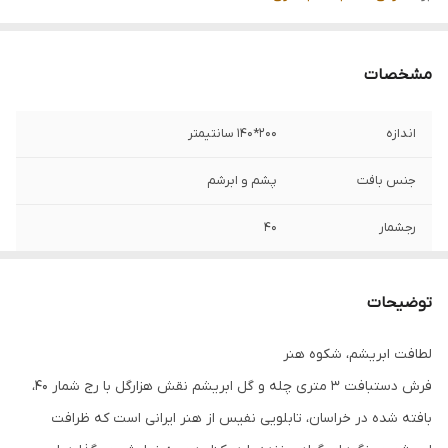
مشخصات
اندازه
200*140 سانتیمتر
جنس بافت
پشم و ابرشم
رجشمار
40
رنگ زمینه
ابی
توضیحات
منطقه بافت
خراسان
لطافت ابریشم، شکوه هنر
ضخامت پرز
4 میلی متر
فرش دستبافت 3 متری چله و گل ابریشم نقش هزارگل با رج شمار 40،
رنگ حاشیه
قرمز لاکی
بافته شده در خراسان، تابلویی نفیس از هنر ایرانی است که ظرافت