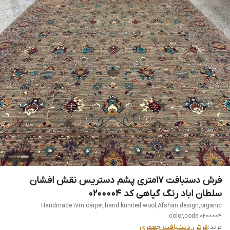
فرش دستبافت 17متری پشم دستریس نقش افشان
سلطان اباد رنگ گیاهی کد 0200004
Handmade 17m carpet,hand knnited wool,Afshan design,organic
color,code 0200004
برند:
فرش دستبافت جعفری