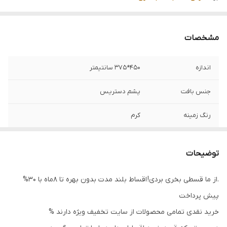
مشخصات
اندازه
450*375 سانتیمتر
جنس بافت
پشم دستریس
رنگ زمینه
کرم
ضخامت پرز
3 میلی متر
توضیحات
.از ما قسطی بخری بردی! اقساط بلند مدت بدون بهره تا 8ماه با 30%
پیش پرداخت
خرید نقدی تمامی محصولات از سایت تخفیف ویژه دارند %