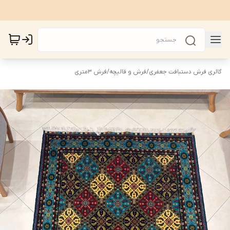
گالری فرش دستبافت جعفری
/
فرش و قالیچه
/
فرش 3متری