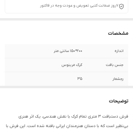
7روز ضمانت کتبی تعویض و عودت وجه در فاکتور
مشخصات
اندازه
200*150 سانتی متر
جنس بافت
کرک مرینوس
رجشمار
35
رنگ زمینه
الوان
توضیحات
ضخامت پرز
3 میلی متر
فرش دستبافت ۳ متری تمام کرک با نقش هندسی، یک اثر هنری
منطقه بافت
افغانستان
بی‌نظیر است که با دستان هنرمندان ایرانی بافته شده است. این فرش با