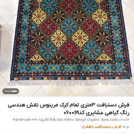
فرش دستبافت 3متری تمام کرک مرینوس نقش هندسی
رنگ گیاهی عشایری کد0600119
Handmade 3m rug,All flok,Geo metric design,Organic dyes,code 0600119
برند:
فرش دستبافت جعفری