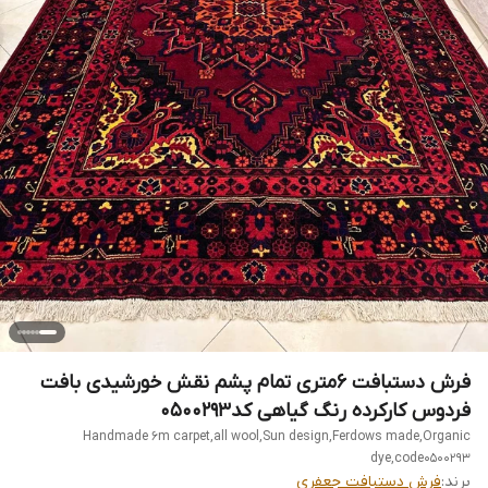
فرش دستبافت 6متری تمام پشم نقش خورشیدی بافت
فردوس کارکرده رنگ گیاهی کد0500293
Handmade 6m carpet,all wool,Sun design,Ferdows made,Organic
dye,code0500293
برند:
فرش دستبافت جعفری