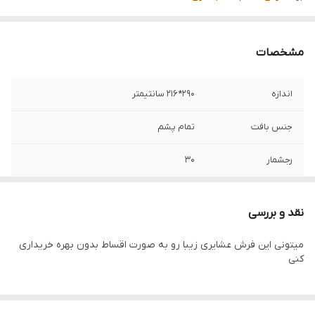
مشخصات
اندازه
290*216 سانتیمتر
جنس بافت
تمام پشم
رجشمار
30
رنگ زمینه
قرمز
نقد و بررسی
ضخامت پرز
پرز مناسب
میتونی این فرش عشایری زیبا رو به صورت اقساط بدون بهره خریداری
کنی
منطقه بافت
خراسان/فردوس
نوع رنگرزی
100% گیاهی