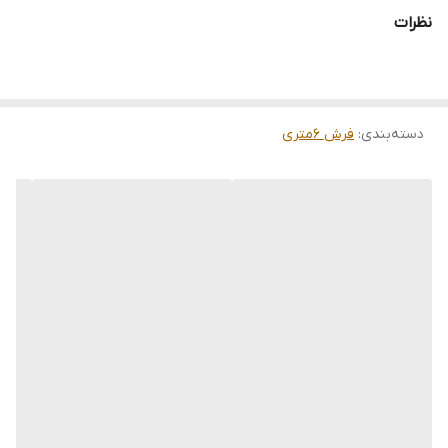
وضعیت کالا
کارکرده سالم
نظرات
دسته‌بندی
:
فرش 6متری