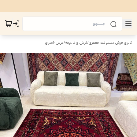
گالری فرش دستبافت جعفری
/
فرش و قالیچه
/
فرش 6متری