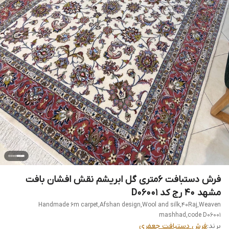
فرش دستبافت 6متری گل ابریشم نقش افشان بافت
مشهد 40 رج کد D06001
Handmade 6m carpet,Afshan design,Wool and silk,40Raj,Weaven
mashhad,code D06001
برند:
فرش دستبافت جعفری