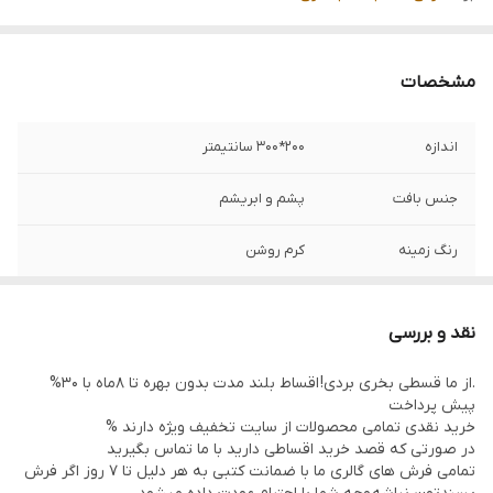
مشخصات
اندازه
200*300 سانتیمتر
جنس بافت
پشم و ابریشم
رنگ زمینه
کرم روشن
رنگ حاشیه
خاکی مسی
نقد و بررسی
ضخامت پرز
8میلی متر
.از ما قسطی بخری بردی! اقساط بلند مدت بدون بهره تا 8ماه با 30%
پیش پرداخت
منطقه بافت
مشهد
خرید نقدی تمامی محصولات از سایت تخفیف ویژه دارند %
در صورتی که قصد خرید اقساطی دارید با ما تماس بگیرید
وزن
20 کیلو
تمامی فرش های گالری ما با ضمانت کتبی به هر دلیل تا 7 روز اگر فرش