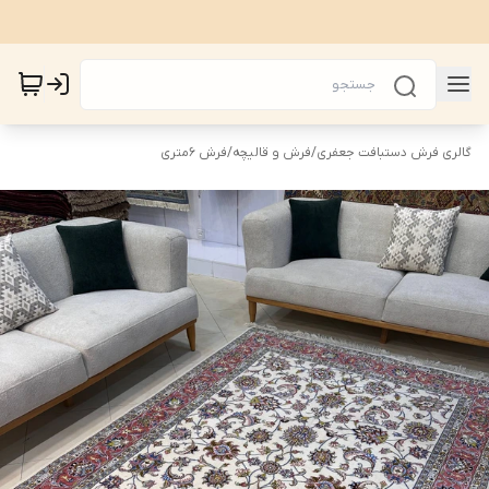
گالری فرش دستبافت جعفری
/
فرش و قالیچه
/
فرش 6متری