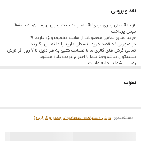
رنگ زمینه
زرد
نقد و بررسی
منطقه بافت
خراسان فردوس
.از ما قسطی بخری بردی! اقساط بلند مدت بدون بهره تا 8ماه با 50%
پیش پرداخت
وضعیت کالا
کارکرده
خرید نقدی تمامی محصولات از سایت تخفیف ویژه دارند %
در صورتی که قصد خرید اقساطی دارید با ما تماس بگیرید
تمامی فرش های گالری ما با ضمانت کتبی به هر دلیل تا 7 روز اگر فرش
پسندتون نباشه وجه شما با احترام عودت داده میشود.
رضایت شما سرمایه ماست
تمامی فرشها نوبافت و کهنه بافت گالری ما با سرویس کامل (شست
وشو,چرم دوزی,دوگره ریشه) هستند و ارسال به تمام نقاط جهان(به غیر
از فلسطین اشعالی) پذیرفته میشود
نظرات
دسته‌بندی
:
فرش دستبافت اقتصادی(درحدنو و کارکرده)