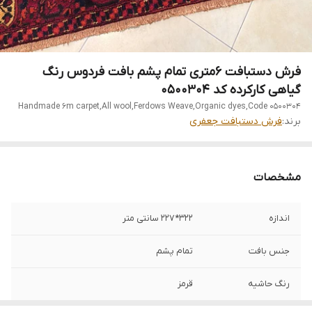
فرش دستبافت 6متری تمام پشم بافت فردوس رنگ
گیاهی کارکرده کد 0500304
Handmade 6m carpet,All wool,Ferdows Weave,Organic dyes,Code 0500304
برند:
فرش دستبافت جعفری
مشخصات
اندازه
322*227 سانتی متر
جنس بافت
تمام پشم
رنگ حاشیه
قرمز