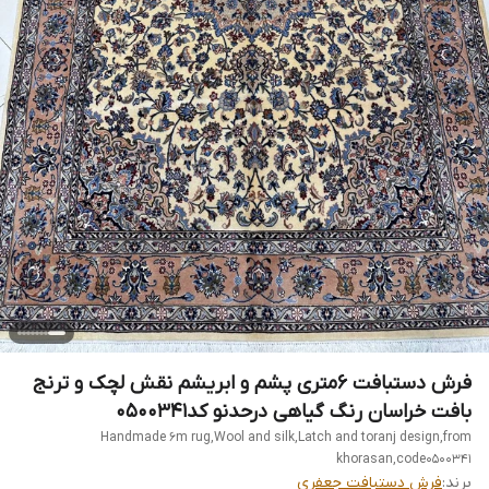
فرش دستبافت 6متری پشم و ابریشم نقش لچک و ترنج
بافت خراسان رنگ گیاهی درحدنو کد0500341
Handmade 6m rug,Wool and silk,Latch and toranj design,from
khorasan,code0500341
برند:
فرش دستبافت جعفری