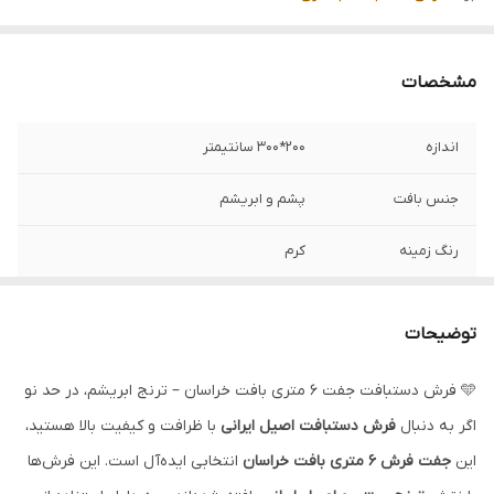
مشخصات
اندازه
200*300 سانتیمتر
جنس بافت
پشم و ابریشم
رنگ زمینه
کرم
ضخامت پرز
7میلیمتر
توضیحات
منطقه بافت
خراسان
🩵 فرش دستبافت جفت ۶ متری بافت خراسان – ترنج ابریشم، در حد نو
نوع رنگرزی
گیاهی و شیمیایی
اگر به دنبال
فرش دستبافت اصیل ایرانی
با ظرافت و کیفیت بالا هستید،
وضعیت کالا
کارکرده در حد نو
این
جفت فرش ۶ متری بافت خراسان
انتخابی ایده‌آل است. این فرش‌ها