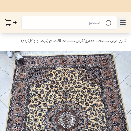
گالری فرش دستبافت جعفری
/
فرش دستبافت اقتصادی(درحدنو و کارکرده)