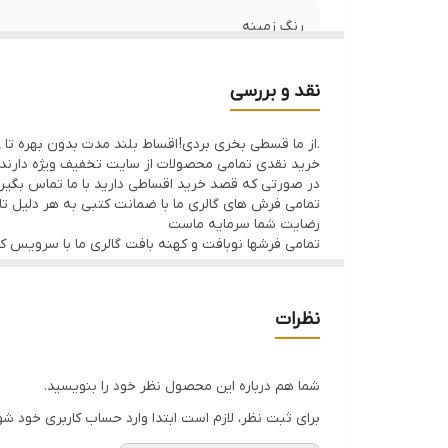
رنگ زمینه
ضخامت پرز
نقد و بررسی
منطقه بافت
.از ما قسطی بخری بردی! اقساط بلند مدت بدون بهره تا 8ماه با 50% پیش پرداخت
خرید نقدی تمامی محصولات از سایت تخفیف ویژه دارند
وضعیت کالا
در صورتی که قصد خرید اقساطی دارید با ما تماس بگیر
تمامی فرش های گالری ما با ضمانت کتبی به هر دلیل تا 7 روز اگر فرش پسندتون نباشه وجه شما با احترام عودت داده میشود
رضایت شما سرمایه ماست
تمامی فرشها نوبافت و کهنه بافت گالری ما با سرویس 
نظرات
شما هم درباره این محصول نظر خود را بنویسید.
برای ثبت نظر، لازم است ابتدا وارد حساب کاربری خود شو