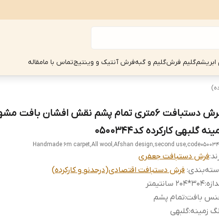
 ابریشم
گلیم فرش
گلیم و گبه
فرش آنتیک و وینتیج
تماس با ما
مقاله
ه)
فرش دستبافت 6متری تمام پشم نقش افشان بافت م
ینه گلبهی کارکرده کد0500344
Handmade 6m carpet,All wool,Afshan design,second use,code05003
ند:
فرش دستبافت جعفری
ته‌بندی
:
فرش دستبافت اقتصادی(درحدنو و کارکرده)
دازه
:
304*204 سانتیمتر
نس بافت
:
تمام پشم
گ زمینه
:
گلبهی