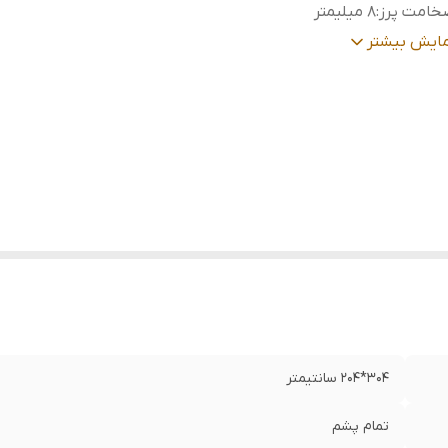
خامت پرز
:
8 میلیمتر
نطقه بافت
:
مشهد
مایش بیشتر
عیت کالا
:
کارکرده/سالم
304*204 سانتیمتر
تمام پشم