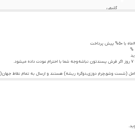
گلبهی
8 میلیمتر
مشهد
 %
کارکرده/سالم
ید
.
کامل (شست وشو,چرم دوزی,دوگره ریشه) هستند و ارسال به تمام نقاط جهان(ب
ید.