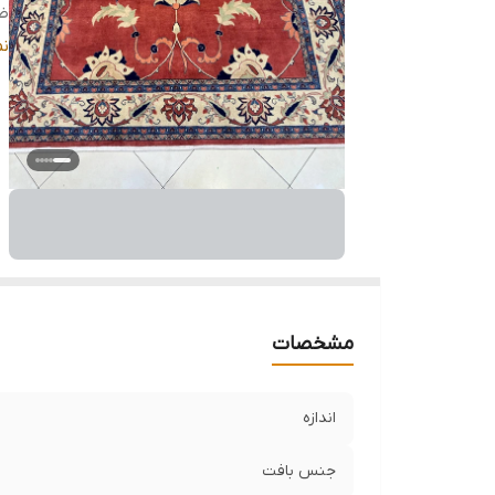
ض
م
ن
وض
مشخصات
اندازه
جنس بافت