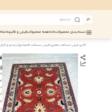
دسته‌بندی محصولات
خانه
همه محصولات
فرش و قالیچه
تمام
گالری فرش دستبافت جعفری
/
فرش دستبافت اقتصادی(درحدنو و کارکرد
زم
44
بر
دس
ان
ج
رن