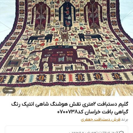
گلیم دستبافت 2متری نقش هوشنگ شاهی انتیک رنگ
گیاهی بافت خراسان کد0700738
برند:
فرش دستبافت جعفری
7روز ضمانت تعویض و مرجوعی