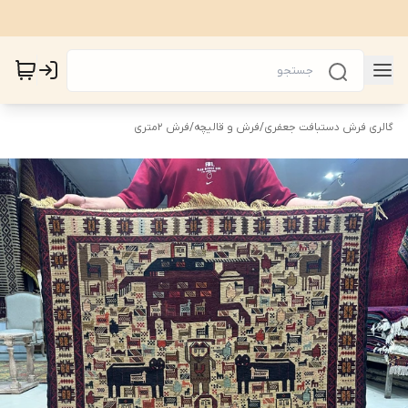
گالری فرش دستبافت جعفری
/
فرش و قالیچه
/
فرش 2متری