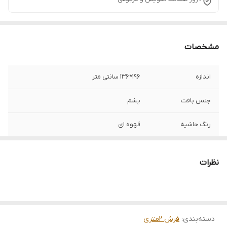
مشخصات
اندازه
196*136 سانتی متر
جنس بافت
پشم
رنگ حاشیه
قهوه ای
نوع رنگرزی
100% گیاهی
نظرات
منطقه بافت
جنوب خراسان
وضعیت کالا
در حد نو
دسته‌بندی
:
فرش 2متری