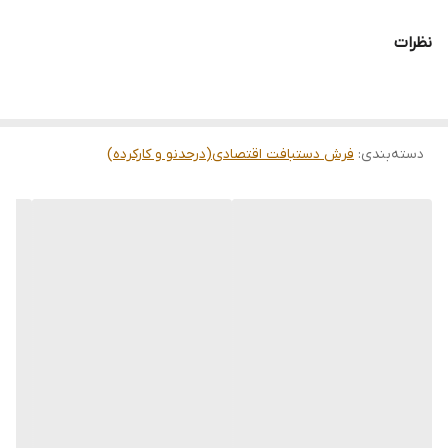
تمامی فرشها نوبافت و کهنه بافت گالری ما با سرویس کامل (شست
وشو,چرم دوزی,دوگره ریشه) هستند و ارسال به تمام نقاط جهان(به غیر
از فلسطین اشعالی) پذیرفته میشود
نظرات
دسته‌بندی
:
فرش دستبافت اقتصادی(درحدنو و کارکرده)