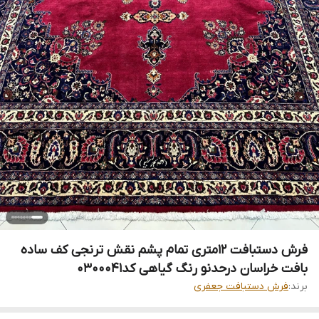
فرش دستبافت 12متری تمام پشم نقش ترنجی کف ساده
بافت خراسان درحدنو رنگ گیاهی کد0300041
برند:
فرش دستبافت جعفری