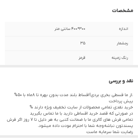
مشخصات
اندازه
300*400 سانتی متر
رجشمار
35
رنگ زمینه
قرمز
ضخامت پرز
8 میلی متر
نقد و بررسی
منطقه بافت
مشهد
.از ما قسطی بخری بردی! اقساط بلند مدت بدون بهره تا 8ماه با 50%
پیش پرداخت
وضعیت کالا
در حد نو
خرید نقدی تمامی محصولات از سایت تخفیف ویژه دارند %
در صورتی که قصد خرید اقساطی دارید با ما تماس بگیرید
نوع رنگرزی
100% گیاهی
تمامی فرش های گالری ما با ضمانت کتبی به هر دلیل تا 7 روز اگر فرش
پسندتون نباشه وجه شما با احترام عودت داده میشود.
رضایت شما سرمایه ماست