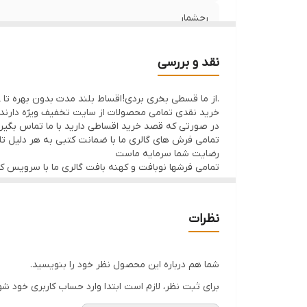
رجشمار
منطقه بافت
نقد و بررسی
وضعیت کالا
.از ما قسطی بخری بردی! اقساط بلند مدت بدون بهره تا 8ماه با 50% پیش پرداخت
خرید نقدی تمامی محصولات از سایت تخفیف ویژه دارند
در صورتی که قصد خرید اقساطی دارید با ما تماس بگیر
تمامی فرش های گالری ما با ضمانت کتبی به هر دلیل تا 7 روز اگر فرش پسندتون نباشه وجه شما با احترام عودت داده میشود
رضایت شما سرمایه ماست
تمامی فرشها نوبافت و کهنه بافت گالری ما با سرویس 
نظرات
شما هم درباره این محصول نظر خود را بنویسید.
برای ثبت نظر، لازم است ابتدا وارد حساب کاربری خود شو