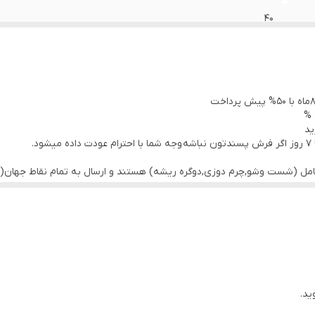
40
خراسان
نو
 %
ید
.
کامل (شست وشو,چرم دوزی,دوگره ریشه) هستند و ارسال به تمام نقاط جهان(ب
ید.