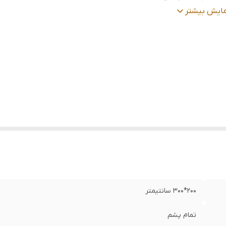
عیت کالا
:
نو
مایش بیشتر
200*300 سانتیمتر
تمام پشم