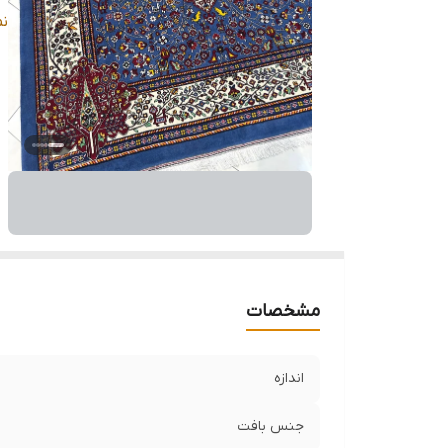
وض
ن
مشخصات
اندازه
جنس بافت