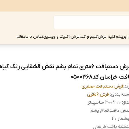
 ابریشم
گلیم فرش
گلیم و گبه
فرش آنتیک و وینتیج
تماس با ما
مقاله
فرش دستبافت 6متری تمام پشم نقش قشقایی رنگ گی
فت خراسان کد0500368
ند:
فرش دستبافت جعفری
ته‌بندی
:
فرش 6متری
دازه
:
200*300 سانتیمتر
نس بافت
:
تمام پشم
جشمار
:
40
نطقه بافت
:
خراسان