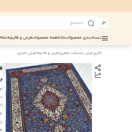
دسته‌بندی محصولات
خانه
همه محصولات
فرش و قالیچه
تمام
گالری فرش دستبافت جعفری
/
فرش و قالیچه
/
فرش 6متری
با
بر
دس
ان
ج
ر
م