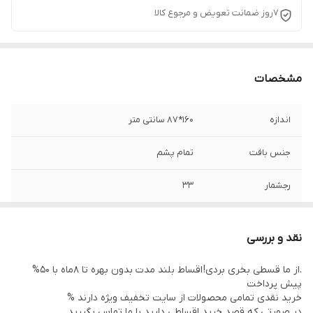
7روز ضمانت تعویض و مرجوع کالا
مشخصات
اندازه
160*87 سانتی متر
جنس بافت
تمام پشم
رجشمار
33
نوع رنگرزی
گیاهی
نقد و بررسی
منطقه بافت
کلات
.از ما قسطی بخری بردی! اقساط بلند مدت بدون بهره تا 8ماه با 50%
پیش پرداخت
وضعیت کالا
در حد نو
خرید نقدی تمامی محصولات از سایت تخفیف ویژه دارند %
در صورتی که قصد خرید اقساطی دارید با ما تماس بگیرید