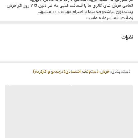
تمامی فرش های گالری ما با ضمانت کتبی به هر دلیل تا 7 روز اگر فرش
پسندتون نباشه وجه شما با احترام عودت داده میشود.
رضایت شما سرمایه ماست
تمامی فرشها نوبافت و کهنه بافت گالری ما با سرویس کامل (شست
وشو,چرم دوزی,دوگره ریشه) هستند و ارسال به تمام نقاط جهان(به غیر
از فلسطین اشعالی) پذیرفته میشود
نظرات
دسته‌بندی
:
فرش دستبافت اقتصادی(درحدنو و کارکرده)