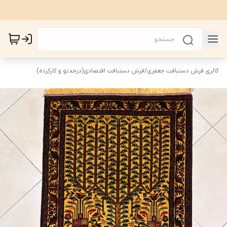
گالری فرش دستبافت جعفری
/
فرش دستبافت اقتصادی(درحدنو و کارکرده)