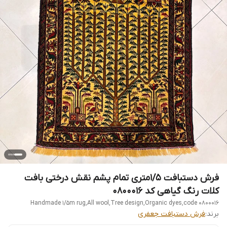
فرش دستبافت 1/5متری تمام پشم نقش درختی بافت
کلات رنگ گیاهی کد 0800016
Handmade 1/5m rug,All wool,Tree design,Organic dyes,code 0800016
برند:
فرش دستبافت جعفری