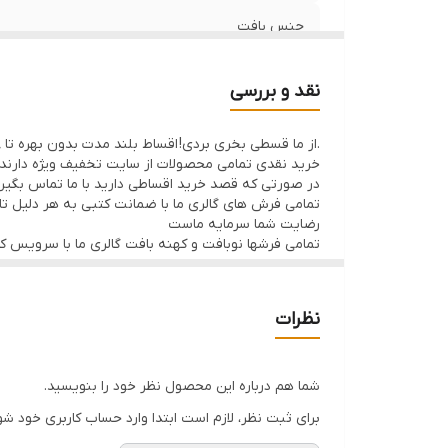
جنس بافت
رنگ زمینه
نقد و بررسی
منطقه بافت
.از ما قسطی بخری بردی! اقساط بلند مدت بدون بهره تا 8ماه با 50% پیش پرداخت
خرید نقدی تمامی محصولات از سایت تخفیف ویژه دارند
وضعیت کالا
در صورتی که قصد خرید اقساطی دارید با ما تماس بگیر
تمامی فرش های گالری ما با ضمانت کتبی به هر دلیل تا 7 روز اگر فرش پسندتون نباشه وجه شما با احترام عودت داده میشود
رضایت شما سرمایه ماست
تمامی فرشها نوبافت و کهنه بافت گالری ما با سرویس 
نظرات
شما هم درباره این محصول نظر خود را بنویسید.
برای ثبت نظر، لازم است ابتدا وارد حساب کاربری خود شو