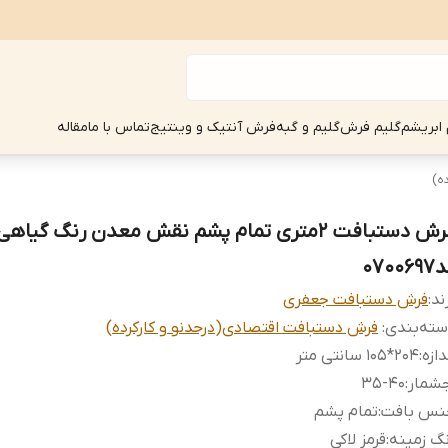
 ابریشم
گلیم فرش
گلیم و گبه
فرش آنتیک و وینتیج
تماس با ما
مقاله
ه)
فرش دستبافت 2متری تمام پشم نقش معدن رنگ گیاهی
07006
ند:
فرش دستبافت جعفری
ته‌بندی
:
فرش دستبافت اقتصادی(درحدنو و کارکرده)
دازه
:
204*105 سانتی متر
جشمار
:
35-40
نس بافت
:
تمام پشم
گ زمینه
:
قرمز لاکی