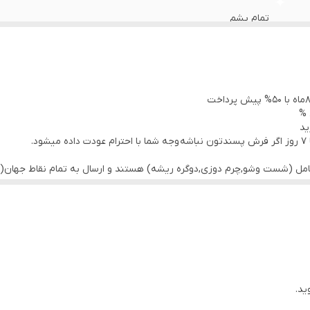
تمام پشم
قرمز لاکی
جنوب خراسان
 %
در حد نو
ید
.
کامل (شست وشو,چرم دوزی,دوگره ریشه) هستند و ارسال به تمام نقاط جهان(ب
ید.