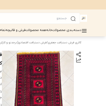
دسته‌بندی محصولات
خانه
همه محصولات
فرش و قالیچه
تمام
گالری فرش دستبافت جعفری
/
فرش دستبافت اقتصادی(درحدنو و کارکرد
کد97
بر
دس
ان
ر
ج
رن