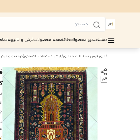
دسته‌بندی محصولات
خانه
همه محصولات
فرش و قالیچه
تمام
گالری فرش دستبافت جعفری
/
فرش دستبافت اقتصادی(درحدنو و کارکرد
گی
دس
ان
ج
رن
م
وض
ن