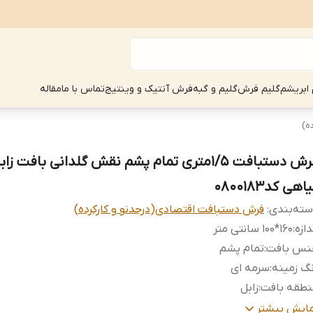
 ابریشم
گلیم فرش
گلیم و گبه
فرش آنتیک و وینتیج
تماس با ما
مقاله
ه)
فرش دستبافت 1/5متری تمام پشم نقش گلدانی بافت ز
اهی کد0800183
ته‌بندی
:
فرش دستبافت اقتصادی(درحدنو و کارکرده)
دازه
:
160*100 سانتی متر
نس بافت
:
تمام پشم
گ زمینه
:
سرمه ای
نطقه بافت
:
زابل
عیت کالا
:
در حد نو
مایش بیشتر