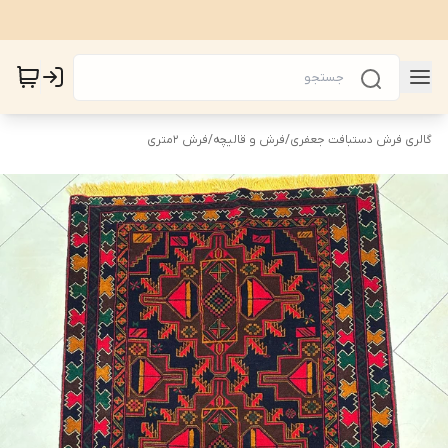
گالری فرش دستبافت جعفری
/
فرش و قالیچه
/
فرش 2متری