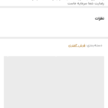
رضایت شما سرمایه ماست
تمامی فرشها نوبافت و کهنه بافت گالری ما با سرویس کامل (شست
وشو,چرم دوزی,دوگره ریشه) هستند و ارسال به تمام نقاط جهان(به غیر
از فلسطین اشعالی) پذیرفته میشود
نظرات
دسته‌بندی
:
فرش 2متری