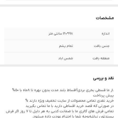
مشخصات
اندازه
198*120 سانتی متر
جنس بافت
تمام پشم
منطقه بافت
شمس اباد
رجشمار
35
نقد و بررسی
وضعیت کالا
نو
.از ما قسطی بخری بردی! اقساط بلند مدت بدون بهره تا 8ماه با 50%
پیش پرداخت
خرید نقدی تمامی محصولات از سایت تخفیف ویژه دارند %
در صورتی که قصد خرید اقساطی دارید با ما تماس بگیرید
تمامی فرش های گالری ما با ضمانت کتبی به هر دلیل تا 7 روز اگر فرش
پسندتون نباشه وجه شما با احترام عودت داده میشود.