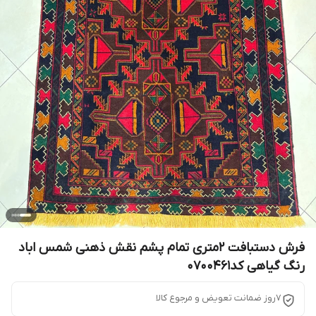
فرش دستبافت 2متری تمام پشم نقش ذهنی شمس اباد
رنگ گیاهی کد0700461
7روز ضمانت تعویض و مرجوع کالا