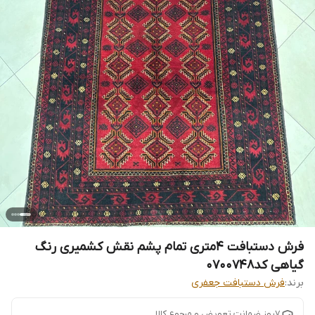
فرش دستبافت 4متری تمام پشم نقش کشمیری رنگ
گیاهی کد0700748
برند:
فرش دستبافت جعفری
7روز ضمانت تعویض و مرجوع کالا