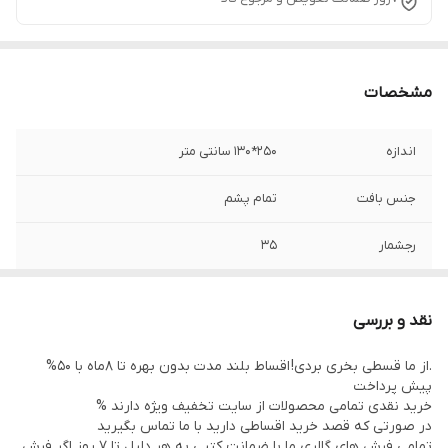
مشخصات
اندازه
250*130 سانتی متر
جنس بافت
تمام پشم
رجشمار
35
منطقه بافت
جنوب خراسان
نقد و بررسی
رنگ زمینه
لاکی
.از ما قسطی بخری بردی! اقساط بلند مدت بدون بهره تا 8ماه با 50%
پیش پرداخت
وضعیت کالا
در حد نو
خرید نقدی تمامی محصولات از سایت تخفیف ویژه دارند %
در صورتی که قصد خرید اقساطی دارید با ما تماس بگیرید
تمامی فرش های گالری ما با ضمانت کتبی به هر دلیل تا 7 روز اگر فرش