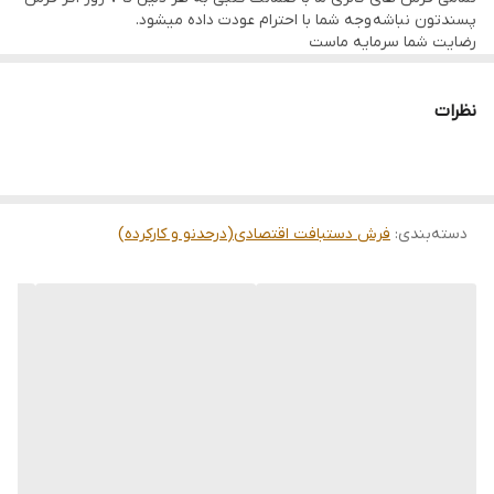
پسندتون نباشه وجه شما با احترام عودت داده میشود.
رضایت شما سرمایه ماست
تمامی فرشها نوبافت و کهنه بافت گالری ما با سرویس کامل (شست
وشو,چرم دوزی,دوگره ریشه) هستند و ارسال به تمام نقاط جهان(به غیر
از فلسطین اشعالی) پذیرفته میشود
نظرات
دسته‌بندی
:
فرش دستبافت اقتصادی(درحدنو و کارکرده)