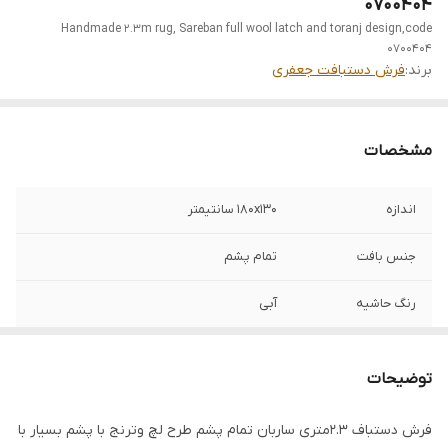
0700404
Handmade 2.3m rug, Sareban full wool latch and toranj design,code
0700404
برند:
فرش دستبافت جعفری
مشخصات
اندازه
180x130 سانتیمتر
جنس بافت
تمام پشم
رنگ حاشیه
آبی
رنگ زمینه
قرمز
توضیحات
فرش دستباف 2.3متری ساربان تمام پشم طرح لچ وترنج با پشم بسیار با