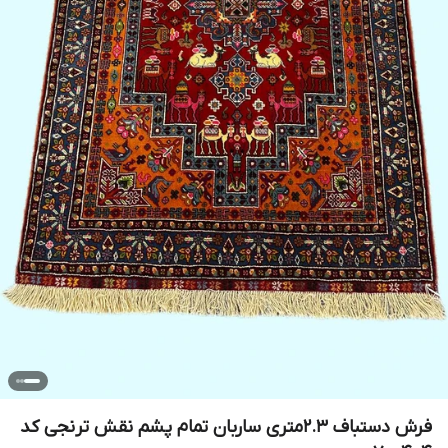
فرش دستباف 2.3متری ساربان تمام پشم نقش ترنجی کد