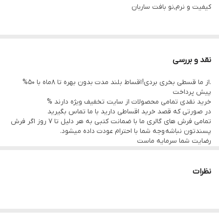
کیفیت و نرم,نو بافت ساربان
نقد و بررسی
.از ما قسطی بخری بردی! اقساط بلند مدت بدون بهره تا 8ماه با 50%
پیش پرداخت
خرید نقدی تمامی محصولات از سایت تخفیف ویژه دارند %
در صورتی که قصد خرید اقساطی دارید با ما تماس بگیرید
تمامی فرش های گالری ما با ضمانت کتبی به هر دلیل تا 7 روز اگر فرش
پسندتون نباشه وجه شما با احترام عودت داده میشود.
رضایت شما سرمایه ماست
تمامی فرشها نوبافت و کهنه بافت گالری ما با سرویس کامل (شست
وشو,چرم دوزی,دوگره ریشه) هستند و ارسال به تمام نقاط جهان(به غیر
از فلسطین اشعالی) پذیرفته میشود
نظرات
ارسال داخلی رایگان میباشد