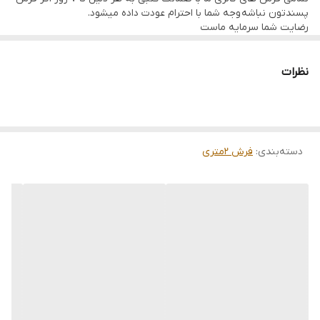
پسندتون نباشه وجه شما با احترام عودت داده میشود.
رضایت شما سرمایه ماست
تمامی فرشها نوبافت و کهنه بافت گالری ما با سرویس کامل (شست
وشو,چرم دوزی,دوگره ریشه) هستند و ارسال به تمام نقاط جهان(به غیر
از فلسطین اشعالی) پذیرفته میشود
نظرات
دسته‌بندی
:
فرش 2متری