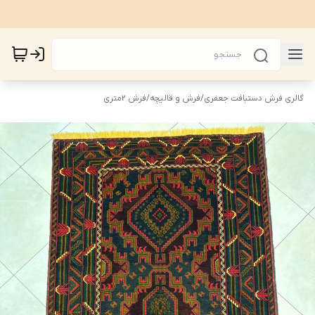
گالری فرش دستبافت جعفری
/
فرش و قالیچه
/
فرش 2متری