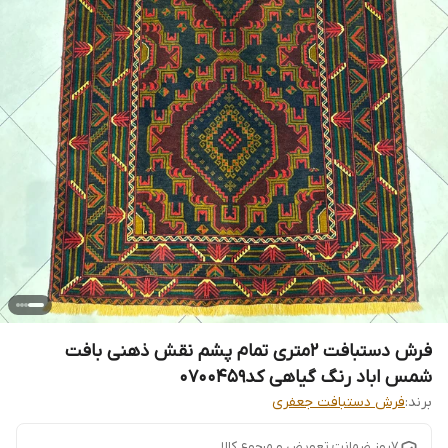
فرش دستبافت 2متری تمام پشم نقش ذهنی بافت
شمس اباد رنگ گیاهی کد0700459
برند:
فرش دستبافت جعفری
7روز ضمانت تعویض و مرجوع کالا