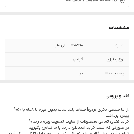
مشخصات
اندازه
210*125 سانتی متر
نوع رنگرزی
گیاهی
وضعیت کالا
نو
منطقه بافت
شمس اباد
نقد و بررسی
.از ما قسطی بخری بردی! اقساط بلند مدت بدون بهره تا 8ماه با 50%
پیش پرداخت
خرید نقدی تمامی محصولات از سایت تخفیف ویژه دارند %
در صورتی که قصد خرید اقساطی دارید با ما تماس بگیرید
تمامی فرش های گالری ما با ضمانت کتبی به هر دلیل تا 7 روز اگر فرش