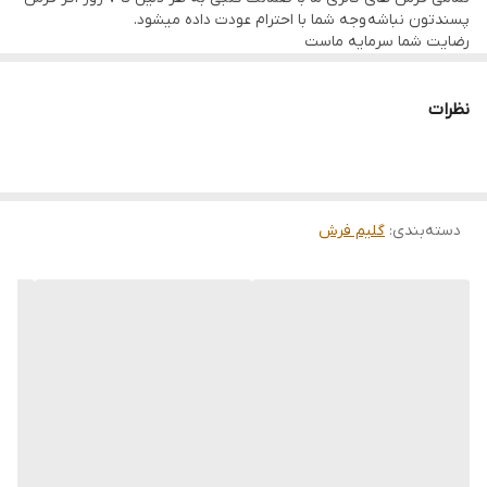
پسندتون نباشه وجه شما با احترام عودت داده میشود.
رضایت شما سرمایه ماست
تمامی فرشها نوبافت و کهنه بافت گالری ما با سرویس کامل (شست
وشو,چرم دوزی,دوگره ریشه) هستند و ارسال به تمام نقاط جهان(به غیر
از فلسطین اشعالی) پذیرفته میشود
نظرات
دسته‌بندی
:
گلیم فرش