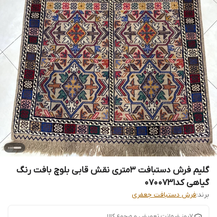
گلیم فرش دستبافت 3متری نقش قابی بلوچ بافت رنگ
گیاهی کد0700731
برند:
فرش دستبافت جعفری
7روز ضمانت تعویض و مرجوع کالا