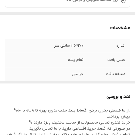
مشخصات
اندازه
200*136 سانتی متر
جنس بافت
تمام پشم
منطقه بافت
خراسان
نوع رنگرزی
گیاهی
نقد و بررسی
وضعیت کالا
در حد نو
.از ما قسطی بخری بردی! اقساط بلند مدت بدون بهره تا 8ماه با 50%
پیش پرداخت
خرید نقدی تمامی محصولات از سایت تخفیف ویژه دارند %
در صورتی که قصد خرید اقساطی دارید با ما تماس بگیرید
تمامی فرش های گالری ما با ضمانت کتبی به هر دلیل تا 7 روز اگر فرش