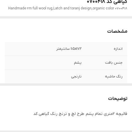
گیاهی کد 0700418
Handmade 2m full wool rug,Latch and toranj design,organic color 0700418
مشخصات
اندازه
115x172 سانتیمتر
جنس بافت
پشم
رنگ حاشیه
نارنجی
رنگ زمینه
قرمز رناس
توضیحات
قالیچه 2متری تمام پشم طرح لچ و ترنج رنگ گیاهی کد