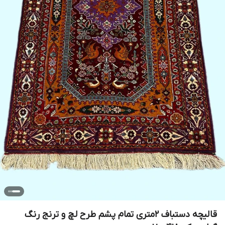
قالیچه دستباف 2متری تمام پشم طرح لچ و ترنج رنگ