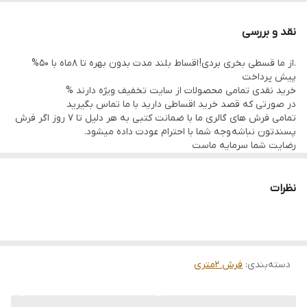
نقد و بررسی
.از ما قسطی بخری بردی! اقساط بلند مدت بدون بهره تا 8ماه با 50%
پیش پرداخت
خرید نقدی تمامی محصولات از سایت تخفیف ویژه دارند %
در صورتی که قصد خرید اقساطی دارید با ما تماس بگیرید
تمامی فرش های گالری ما با ضمانت کتبی به هر دلیل تا 7 روز اگر فرش
پسندتون نباشه وجه شما با احترام عودت داده میشود.
رضایت شما سرمایه ماست
تمامی فرشها نوبافت و کهنه بافت گالری ما با سرویس کامل (شست
وشو,چرم دوزی,دوگره ریشه) هستند و ارسال به تمام نقاط جهان(به غیر
از فلسطین اشعالی) پذیرفته میشود
نظرات
ارسال داخلی رایگان میباشد
دسته‌بندی
:
فرش 2متری