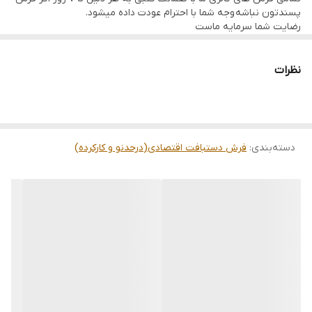
پسندتون نباشه وجه شما با احترام عودت داده میشود.
رضایت شما سرمایه ماست
تمامی فرشها نوبافت و کهنه بافت گالری ما با سرویس کامل (شست
وشو,چرم دوزی,دوگره ریشه) هستند و ارسال به تمام نقاط جهان(به غیر
از فلسطین اشعالی) پذیرفته میشود
نظرات
ارسال داخلی رایگان میباشد
دسته‌بندی
:
فرش دستبافت اقتصادی(درحدنو و کارکرده)