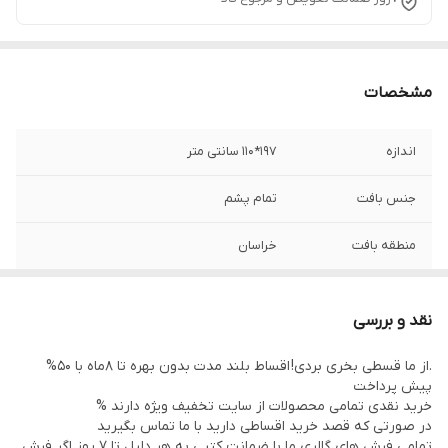
مشخصات
اندازه
197*110 سانتی متر
جنس بافت
تمام پشم
منطقه بافت
خراسان
نوع رنگرزی
گیاهی
نقد و بررسی
وضعیت کالا
در حد نو
.از ما قسطی بخری بردی! اقساط بلند مدت بدون بهره تا 8ماه با 50%
پیش پرداخت
خرید نقدی تمامی محصولات از سایت تخفیف ویژه دارند %
در صورتی که قصد خرید اقساطی دارید با ما تماس بگیرید
تمامی فرش های گالری ما با ضمانت کتبی به هر دلیل تا 7 روز اگر فرش