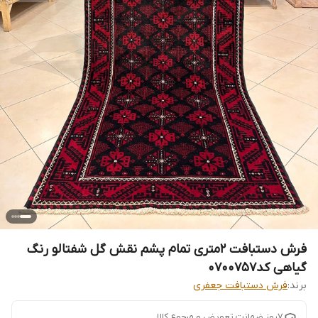
فرش دستبافت 2متری تمام پشم نقش گل شفتالو رنگ
گیاهی کد0700757
برند:
فرش دستبافت جعفری
7روز ضمانت تعویض و مرجوع کالا