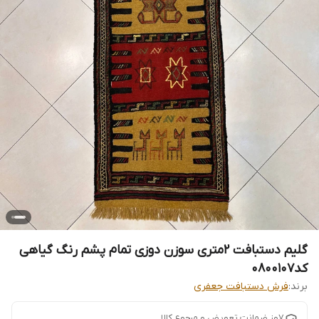
گلیم دستبافت 2متری سوزن دوزی تمام پشم رنگ گیاهی
کد0800107
برند:
فرش دستبافت جعفری
7وز ضمانت تعویض و مرجوع کالا