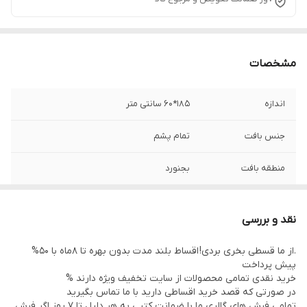
مشخصات
اندازه
185*60 سانتی متر
جنس بافت
تمام پشم
منطقه بافت
بجنورد
وضعیت کالا
نو
نقد و بررسی
.از ما قسطی بخری بردی! اقساط بلند مدت بدون بهره تا 8ماه با 50%
پیش پرداخت
خرید نقدی تمامی محصولات از سایت تخفیف ویژه دارند %
در صورتی که قصد خرید اقساطی دارید با ما تماس بگیرید
تمامی فرش های گالری ما با ضمانت کتبی به هر دلیل تا 7 روز اگر فرش