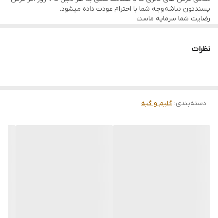
پسندتون نباشه وجه شما با احترام عودت داده میشود.
رضایت شما سرمایه ماست
تمامی فرشها نوبافت و کهنه بافت گالری ما با سرویس کامل (شست
وشو,چرم دوزی,دوگره ریشه) هستند و ارسال به تمام نقاط جهان(به غیر
از فلسطین اشعالی) پذیرفته میشود
نظرات
ارسال داخلی رایگان میباشد
دسته‌بندی
:
گلیم و گبه