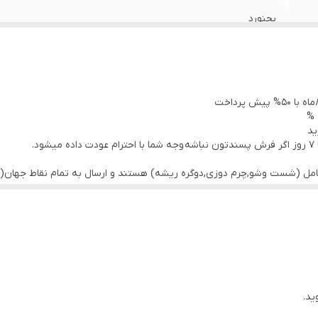
بجنورد
نو
 %
ید
.
کامل (شست وشو,چرم دوزی,دوگره ریشه) هستند و ارسال به تمام نقاط جهان(ب
ید.