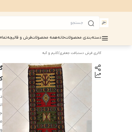
دسته‌بندی محصولات
خانه
همه محصولات
فرش و قالیچه
تمام
گالری فرش دستبافت جعفری
/
گلیم و گبه
کد06
بر
دس
ان
ج
م
وض