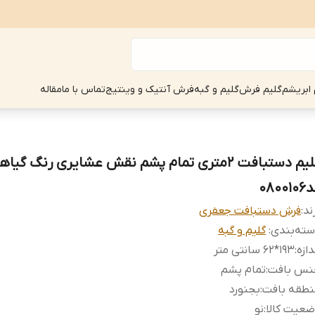
 ابریشم
گلیم فرش
گلیم و گبه
فرش آنتیک و وینتیج
تماس با ما
مقاله
گلیم دستبافت 2متری تمام پشم نقش عشایری رنگ گیا
08001
ند:
فرش دستبافت جعفری
ته‌بندی
:
گلیم و گبه
دازه
:
193*62 سانتی متر
نس بافت
:
تمام پشم
نطقه بافت
:
بجنورد
عیت کالا
:
نو