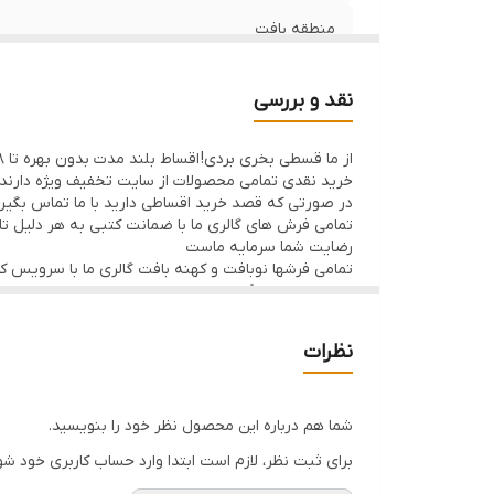
منطقه بافت
وضعیت کالا
نقد و بررسی
از ما قسطی بخری بردی! اقساط بلند مدت بدون بهره تا 8ماه با 50% پیش پرداخت
خرید نقدی تمامی محصولات از سایت تخفیف ویژه دارند
در صورتی که قصد خرید اقساطی دارید با ما تماس بگیر
تمامی فرش های گالری ما با ضمانت کتبی به هر دلیل تا 7 روز اگر فرش پسندتون نباشه وجه شما با احترام عودت داده میشود
رضایت شما سرمایه ماست
تمامی فرشها نوبافت و کهنه بافت گالری ما با سرویس 
ارسال داخلی رایگان میباشد
نظرات
شما هم درباره این محصول نظر خود را بنویسید.
برای ثبت نظر، لازم است ابتدا وارد حساب کاربری خود شو