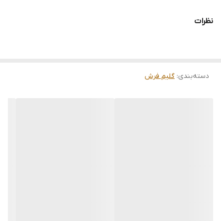
تمامی فرشها نوبافت و کهنه بافت گالری ما با سرویس کامل (شست
وشو,چرم دوزی,دوگره ریشه) هستند و ارسال به تمام نقاط جهان(به غیر
از فلسطین اشعالی) پذیرفته میشود
نظرات
ارسال داخلی رایگان میباشد
دسته‌بندی
:
گلیم فرش