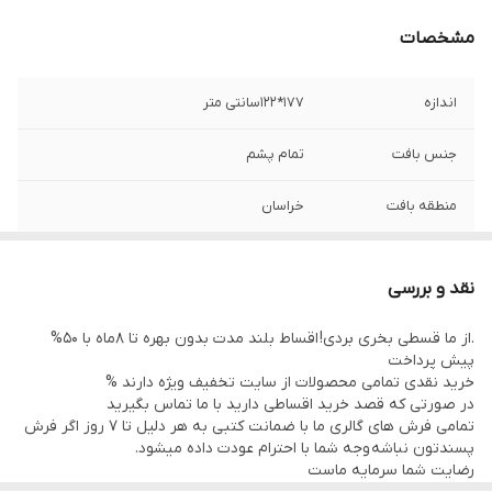
مشخصات
اندازه
177*122سانتی متر
جنس بافت
تمام پشم
منطقه بافت
خراسان
نوع رنگرزی
گیاهی
نقد و بررسی
وضعیت کالا
نو
.از ما قسطی بخری بردی! اقساط بلند مدت بدون بهره تا 8ماه با 50%
پیش پرداخت
خرید نقدی تمامی محصولات از سایت تخفیف ویژه دارند %
در صورتی که قصد خرید اقساطی دارید با ما تماس بگیرید
تمامی فرش های گالری ما با ضمانت کتبی به هر دلیل تا 7 روز اگر فرش
پسندتون نباشه وجه شما با احترام عودت داده میشود.
رضایت شما سرمایه ماست