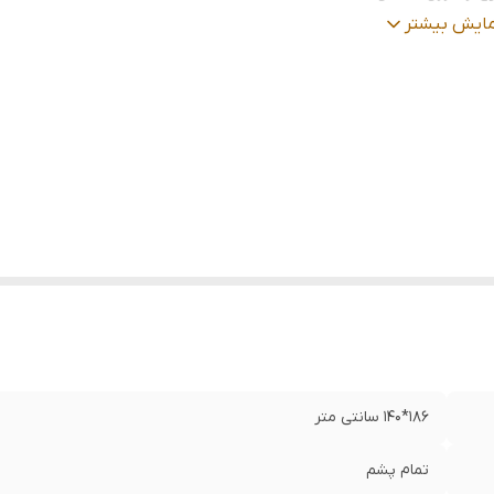
عیت کالا
:
نو
مایش بیشتر
186*140 سانتی متر
تمام پشم