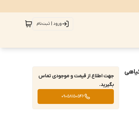
ورود | ثبت‌نام
گ گیاهی
جهت اطلاع از قیمت و موجودی تماس
بگیرید.
09058150546