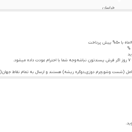
خراسان
گیاهی
نو
 %
ید
.
کامل (شست وشو,چرم دوزی,دوگره ریشه) هستند و ارسال به تمام نقاط جهان(ب
ید.