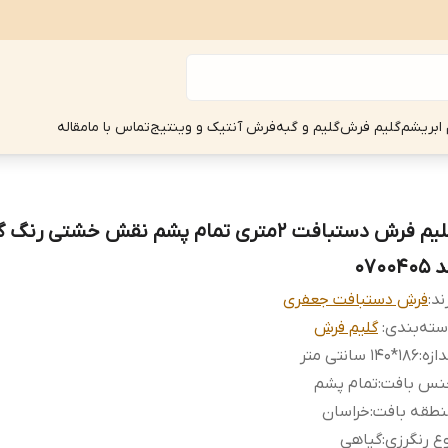
 ابریشم
گلیم فرش
گلیم و گبه
فرش آنتیک و وینتیج
تماس با ما
مقاله
گلیم فرش دستبافت 2متری تمام پشم نقش خشتی رن
070040
ند:
فرش دستبافت جعفری
ته‌بندی
:
گلیم فرش
دازه
:
186*140 سانتی متر
نس بافت
:
تمام پشم
نطقه بافت
:
خراسان
ع رنگرزی
:
گیاهی