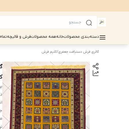
دسته‌بندی محصولات
خانه
همه محصولات
فرش و قالیچه
تمام
گالری فرش دستبافت جعفری
/
گلیم فرش
کد 5
بر
دس
ان
ج
م
نو