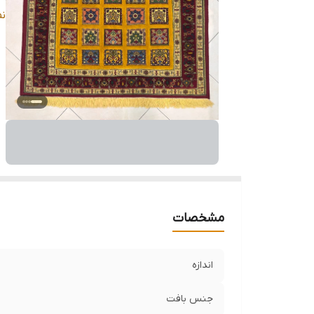
وض
ن
مشخصات
اندازه
جنس بافت