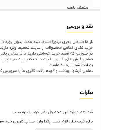
منطقه بافت
نوع رنگرزی
نقد و بررسی
وضعیت کالا
.از ما قسطی بخری بردی! اقساط بلند مدت بدون بهره تا 8ماه با 50% پیش پرداخت
خرید نقدی تمامی محصولات از سایت تخفیف ویژه دارند
در صورتی که قصد خرید اقساطی دارید با ما تماس بگیر
تمامی فرش های گالری ما با ضمانت کتبی به هر دلیل تا 7 روز اگر فرش پسندتون نباشه وجه شما با احترام عودت داده میشود
رضایت شما سرمایه ماست
تمامی فرشها نوبافت و کهنه بافت گالری ما با سرویس 
ارسال داخلی رایگان میباشد
نظرات
شما هم درباره این محصول نظر خود را بنویسید.
برای ثبت نظر، لازم است ابتدا وارد حساب کاربری خود شو