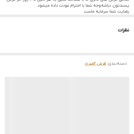
پسندتون نباشه وجه شما با احترام عودت داده میشود.
رضایت شما سرمایه ماست
تمامی فرشها نوبافت و کهنه بافت گالری ما با سرویس کامل (شست
وشو,چرم دوزی,دوگره ریشه) هستند و ارسال به تمام نقاط جهان(به غیر
از فلسطین اشعالی) پذیرفته میشود
نظرات
ارسال داخلی رایگان میباشد
دسته‌بندی
:
فرش 2متری