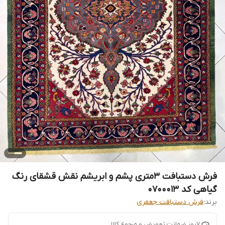
فرش دستبافت 3متری پشم و ابریشم نقش قشقای رنگ
گیاهی کد 0700013
برند:
فرش دستبافت جعفری
7روز ضمانت تعویض و مرجوع کالا