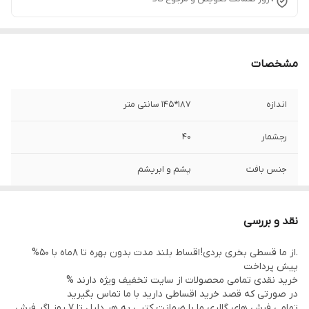
مشخصات
اندازه
187*145 سانتی متر
رجشمار
40
جنس بافت
پشم و ابریشم
نوع رنگرزی
گیاهی
نقد و بررسی
منطقه بافت
خراسان
.از ما قسطی بخری بردی! اقساط بلند مدت بدون بهره تا 8ماه با 50%
پیش پرداخت
وضعیت کالا
نو
خرید نقدی تمامی محصولات از سایت تخفیف ویژه دارند %
در صورتی که قصد خرید اقساطی دارید با ما تماس بگیرید
تمامی فرش های گالری ما با ضمانت کتبی به هر دلیل تا 7 روز اگر فرش