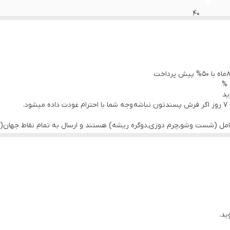
40
خراسان
گیاهی
 %
نو
ید
.
کامل (شست وشو,چرم دوزی,دوگره ریشه) هستند و ارسال به تمام نقاط جهان(ب
ید.