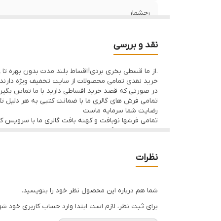
رجشمار
منطقه بافت
نقد و بررسی
نوع رنگرزی
.از ما قسطی بخری بردی! اقساط بلند مدت بدون بهره تا 8ماه با 50% پیش پرداخت
خرید نقدی تمامی محصولات از سایت تخفیف ویژه دارند
وضعیت کالا
در صورتی که قصد خرید اقساطی دارید با ما تماس بگیر
تمامی فرش های گالری ما با ضمانت کتبی به هر دلیل تا 7 روز اگر فرش پسندتون نباشه وجه شما با احترام عودت داده میشود
رضایت شما سرمایه ماست
تمامی فرشها نوبافت و کهنه بافت گالری ما با سرویس 
ارسال داخلی رایگان میباشد
نظرات
شما هم درباره این محصول نظر خود را بنویسید.
برای ثبت نظر، لازم است ابتدا وارد حساب کاربری خود شو