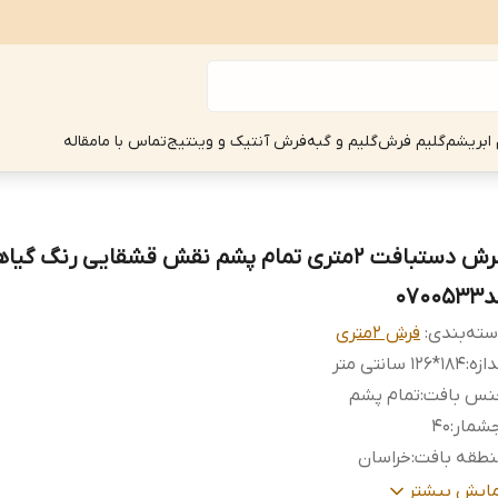
 ابریشم
گلیم فرش
گلیم و گبه
فرش آنتیک و وینتیج
تماس با ما
مقاله
فرش دستبافت 2متری تمام پشم نقش قشقایی رنگ گیا
07005
ته‌بندی
:
فرش 2متری
دازه
:
184*126 سانتی متر
نس بافت
:
تمام پشم
جشمار
:
40
نطقه بافت
:
خراسان
ع رنگرزی
:
گیاهی
مایش بیشتر