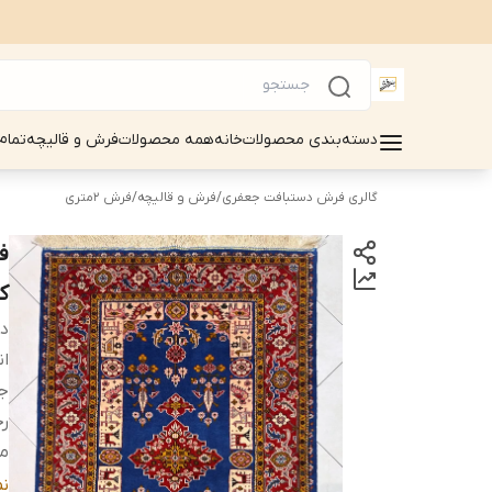
دسته‌بندی محصولات
خانه
همه محصولات
فرش و قالیچه
تمام
گالری فرش دستبافت جعفری
/
فرش و قالیچه
/
فرش 2متری
کد33
دس
ان
ج
ر
م
نو
ن