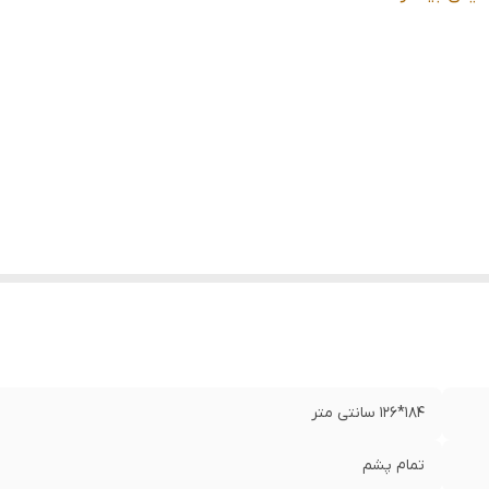
عیت کالا
:
نو
184*126 سانتی متر
تمام پشم