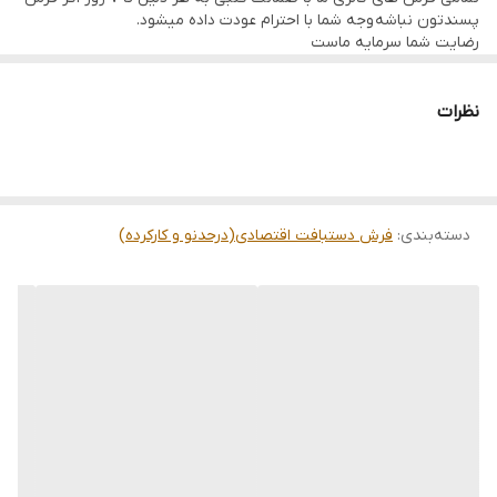
پسندتون نباشه وجه شما با احترام عودت داده میشود.
رضایت شما سرمایه ماست
تمامی فرشها نوبافت و کهنه بافت گالری ما با سرویس کامل (شست
وشو,چرم دوزی,دوگره ریشه) هستند و ارسال به تمام نقاط جهان(به غیر
از فلسطین اشعالی) پذیرفته میشود
نظرات
ارسال داخلی رایگان میباشد
دسته‌بندی
:
فرش دستبافت اقتصادی(درحدنو و کارکرده)