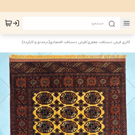
گالری فرش دستبافت جعفری
/
فرش دستبافت اقتصادی(درحدنو و کارکرده)