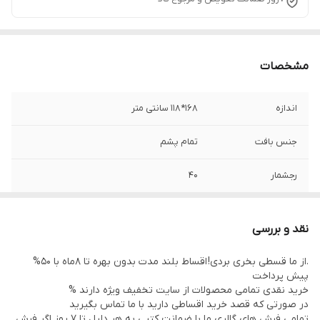
مشخصات
اندازه
168*118 سانتی متر
جنس بافت
تمام پشم
رجشمار
40
منطقه بافت
ترکمن
نقد و بررسی
نوع رنگرزی
گیاهی
.از ما قسطی بخری بردی! اقساط بلند مدت بدون بهره تا 8ماه با 50%
پیش پرداخت
وضعیت کالا
در حد نو
خرید نقدی تمامی محصولات از سایت تخفیف ویژه دارند %
در صورتی که قصد خرید اقساطی دارید با ما تماس بگیرید
تمامی فرش های گالری ما با ضمانت کتبی به هر دلیل تا 7 روز اگر فرش