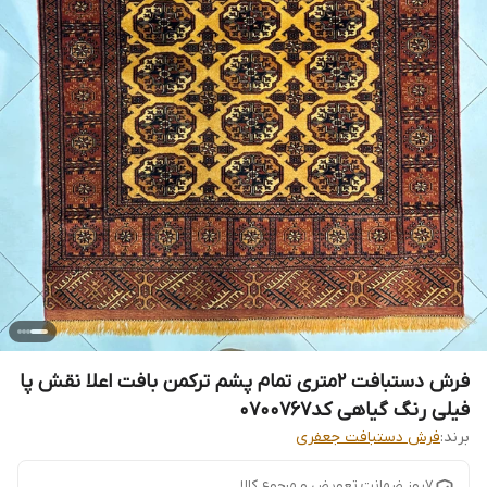
فرش دستبافت 2متری تمام پشم ترکمن بافت اعلا نقش پا
فیلی رنگ گیاهی کد0700767
برند:
فرش دستبافت جعفری
7روز ضمانت تعویض و مرجوع کالا