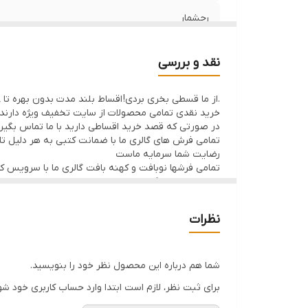
رجشمار
رنگ زمینه
نقد و بررسی
ضخامت پرز
.از ما قسطی بخری بردی! اقساط بلند مدت بدون بهره تا 8ماه با 50% پیش پرداخت
خرید نقدی تمامی محصولات از سایت تخفیف ویژه دارند
منطقه بافت
در صورتی که قصد خرید اقساطی دارید با ما تماس بگیر
تمامی فرش های گالری ما با ضمانت کتبی به هر دلیل تا 7 روز اگر فرش پسندتون نباشه وجه شما با احترام عودت داده میشود
نوع رنگرزی
رضایت شما سرمایه ماست
تمامی فرشها نوبافت و کهنه بافت گالری ما با سرویس 
ارسال داخلی رایگان میباشد
وضعیت کالا
نظرات
شما هم درباره این محصول نظر خود را بنویسید.
برای ثبت نظر، لازم است ابتدا وارد حساب کاربری خود شو