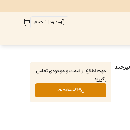
ورود | ثبت‌نام
 بیرجند
جهت اطلاع از قیمت و موجودی تماس
بگیرید.
09058150546