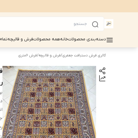
دسته‌بندی محصولات
خانه
همه محصولات
فرش و قالیچه
تمام
گالری فرش دستبافت جعفری
/
فرش و قالیچه
/
فرش 6متری
رن
بر
دس
ان
ج
ر
رن