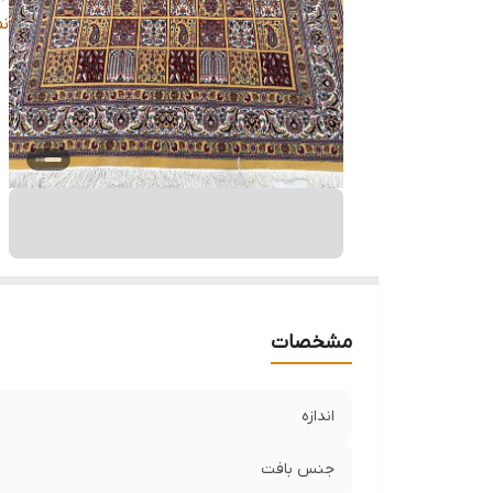
ض
ن
م
نو
وض
مشخصات
اندازه
جنس بافت