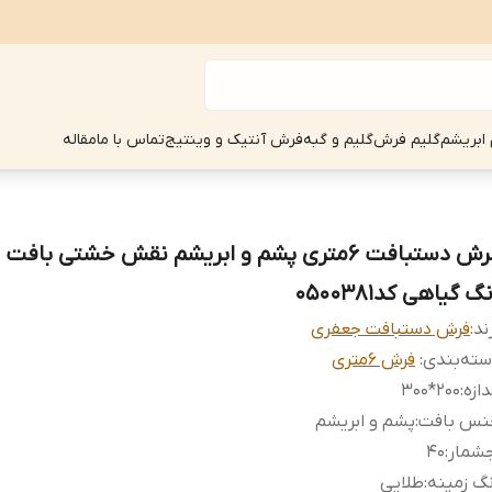
 ابریشم
گلیم فرش
گلیم و گبه
فرش آنتیک و وینتیج
تماس با ما
مقاله
فرش دستبافت 6متری پشم و ابریشم نقش خشتی بافت
گ گیاهی کد0500381
ند:
فرش دستبافت جعفری
ته‌بندی
:
فرش 6متری
دازه
:
200*300
نس بافت
:
پشم و ابریشم
جشمار
:
40
گ زمینه
:
طلایی