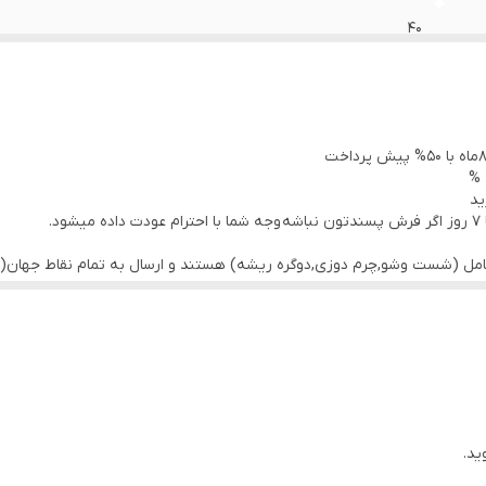
40
طلایی
8میلی متر(گوشتدار)
 %
بیرجند
ید
.
گیاهی
کامل (شست وشو,چرم دوزی,دوگره ریشه) هستند و ارسال به تمام نقاط جهان(ب
نو بافت
ید.