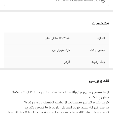
مشخصات
اندازه
208*160 سانتی متر
جنس بافت
کرک مرینوس
رنگ زمینه
قرمز
نوع رنگرزی
گیاهی
نقد و بررسی
وضعیت کالا
نو
از ما قسطی بخری بردی! اقساط بلند مدت بدون بهره تا 8ماه با 50%
پیش پرداخت
خرید نقدی تمامی محصولات از سایت تخفیف ویژه دارند %
در صورتی که قصد خرید اقساطی دارید با ما تماس بگیرید
تمامی فرش های گالری ما با ضمانت کتبی به هر دلیل تا 7 روز اگر فرش