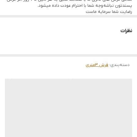
پسندتون نباشه وجه شما با احترام عودت داده میشود.
رضایت شما سرمایه ماست
تمامی فرشها نوبافت و کهنه بافت گالری ما با سرویس کامل (شست
وشو,چرم دوزی,دوگره ریشه) هستند و ارسال به تمام نقاط جهان(به غیر
از فلسطین اشعالی) پذیرفته میشود
نظرات
ارسال داخلی رایگان میباشد
دسته‌بندی
:
فرش 3متری