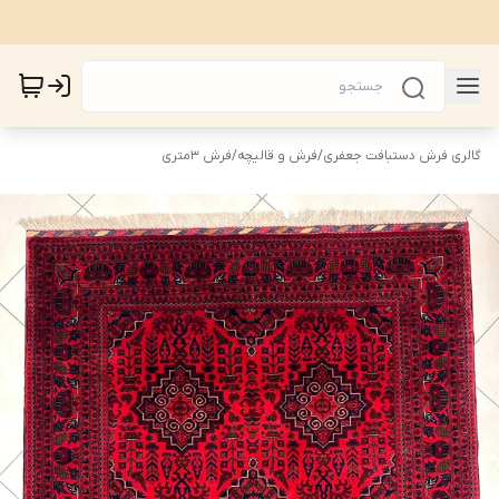
گالری فرش دستبافت جعفری
/
فرش و قالیچه
/
فرش 3متری