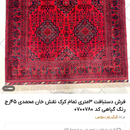
فرش دستبافت 3متری تمام کرک نقش خان محمدی 45رج
رنگ گیاهی کد 0700780
برند:
کرک مرینوس
7روز ضمانت تعویض و مرجوع کالا