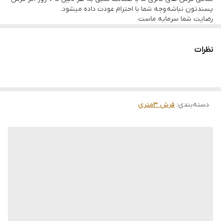
پسندتون نباشه وجه شما با احترام عودت داده میشود.
رضایت شما سرمایه ماست
تمامی فرشها نوبافت و کهنه بافت گالری ما با سرویس کامل (شست
وشو,چرم دوزی,دوگره ریشه) هستند و ارسال به تمام نقاط جهان(به غیر
از فلسطین اشعالی) پذیرفته میشود
نظرات
ارسال داخلی رایگان میباشد
دسته‌بندی
:
فرش 3متری