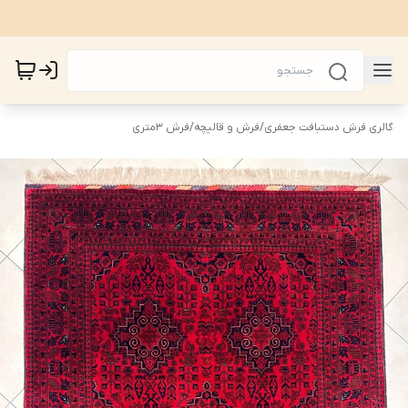
گالری فرش دستبافت جعفری
/
فرش و قالیچه
/
فرش 3متری