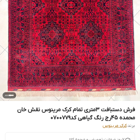
فرش دستبافت 3متری تمام کرک مرینوس نقش خان
محمده 45رج رنگ گیاهی کد0700779
برند:
کرک مرینوس
7روز ضمانت تعویض و مرجوع کالا