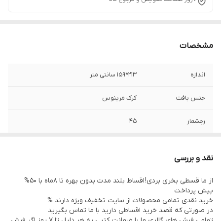
مشخصات
اندازه
213*159 سانتی متر
جنس بافت
کرک مرینوس
رجشمار
45
رنگ زمینه
قرمز
نقد و بررسی
نوع رنگرزی
گیاهی
از ما قسطی بخری بردی! اقساط بلند مدت بدون بهره تا 8ماه با 50%
پیش پرداخت
وضعیت کالا
نو بافت
خرید نقدی تمامی محصولات از سایت تخفیف ویژه دارند %
در صورتی که قصد خرید اقساطی دارید با ما تماس بگیرید
تمامی فرش های گالری ما با ضمانت کتبی به هر دلیل تا 7 روز اگر فرش